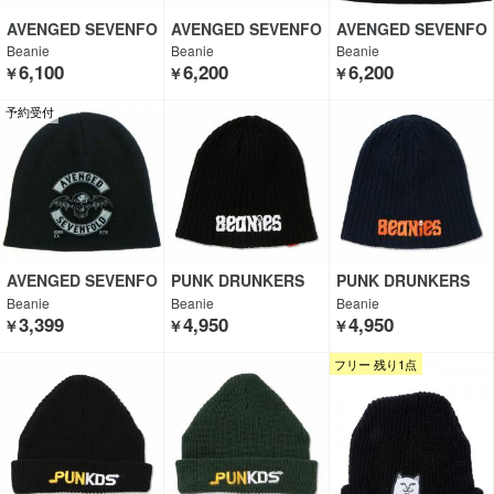
AVENGED SEVENFO
AVENGED SEVENFO
AVENGED SEVENFO
LD
LD
LD
Beanie
Beanie
Beanie
6,100
6,200
6,200
￥
￥
￥
予約受付
AVENGED SEVENFO
PUNK DRUNKERS
PUNK DRUNKERS
LD
Beanie
Beanie
Beanie
3,399
4,950
4,950
￥
￥
￥
フリー 残り1点