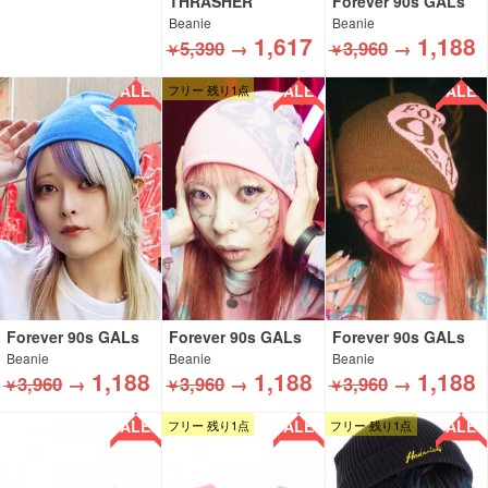
THRASHER
Forever 90s GALs
Beanie
Beanie
1,617
1,188
5,390
→
3,960
→
￥
￥
SALE!!
SALE!!
SALE!!
フリー 残り1点
Forever 90s GALs
Forever 90s GALs
Forever 90s GALs
Beanie
Beanie
Beanie
1,188
1,188
1,188
3,960
→
3,960
→
3,960
→
￥
￥
￥
SALE!!
SALE!!
SALE!!
フリー 残り1点
フリー 残り1点