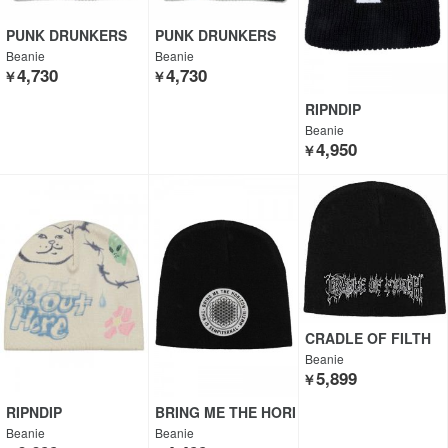
PUNK DRUNKERS
PUNK DRUNKERS
Beanie
Beanie
4,730
4,730
￥
￥
RIPNDIP
Beanie
4,950
￥
CRADLE OF FILTH
Beanie
5,899
￥
RIPNDIP
BRING ME THE HORI
ZON
Beanie
Beanie