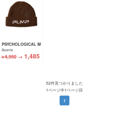
PSYCHOLOGICAL M
ETAMORPHOSIS
Beanie
1,485
4,950
→
￥
52件見つかりました
1ページ中1ページ目
1