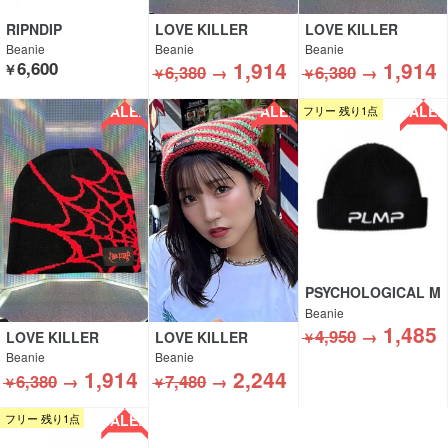
RIPNDIP
LOVE KILLER
LOVE KILLER
Beanie
Beanie
Beanie
1,914
1,914
6,600
￥
6,380
→
6,380
→
￥
￥
SALE!!
SALE!!
SALE!!
フリー 残り1点
PSYCHOLOGICAL M
ETAMORPHOSIS
Beanie
1,485
4,950
→
LOVE KILLER
LOVE KILLER
￥
Beanie
Beanie
1,914
2,244
6,380
→
7,480
→
￥
￥
SALE!!
フリー 残り1点