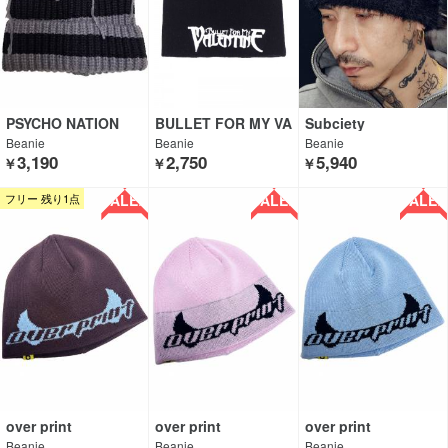
PSYCHO NATION
BULLET FOR MY VA
Subciety
LENTINE
Beanie
Beanie
Beanie
3,190
2,750
5,940
￥
￥
￥
SALE!!
SALE!!
SALE!!
フリー 残り1点
over print
over print
over print
Beanie
Beanie
Beanie