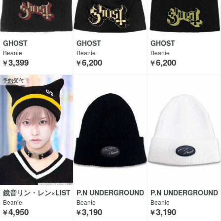
GHOST
GHOST
GHOST
Beanie
Beanie
Beanie
3,399
6,200
6,200
￥
￥
￥
予約受付
鏡音リン・レン×LIST
P.N UNDERGROUND
P.N UNDERGROUND
EN FLAVOR
Beanie
Beanie
Beanie
4,950
3,190
3,190
￥
￥
￥