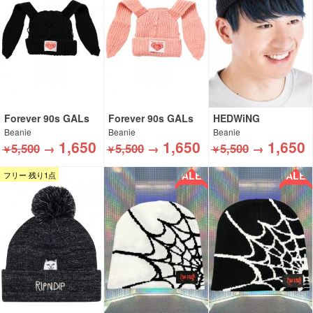
Forever 90s GALs
Forever 90s GALs
HEDWiNG
Beanie
Beanie
Beanie
1,650
1,650
1,650
5,500
→
5,500
→
5,500
→
￥
￥
￥
SALE!!
SALE!!
フリー 残り1点