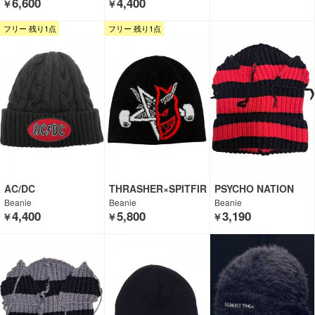
6,600
4,400
￥
￥
フリー 残り1点
フリー 残り1点
AC/DC
THRASHER×SPITFIR
PSYCHO NATION
E
Beanie
Beanie
Beanie
4,400
5,800
3,190
￥
￥
￥