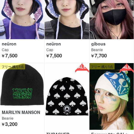
neüron
neüron
gibous
Cap
Cap
Beanie
7,500
7,500
7,700
￥
￥
￥
SALE!!
SALE!!
フリー 残り1点
フリー 残り1点
MARILYN MANSON
Beanie
3,200
￥