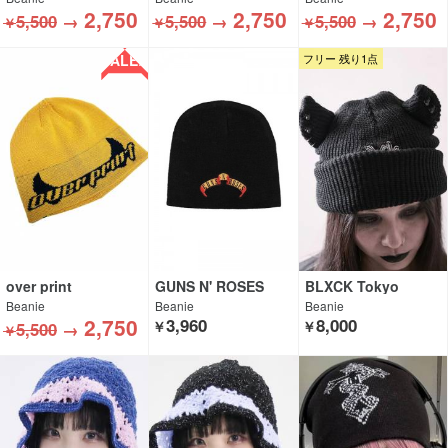
2,750
2,750
2,750
5,500
→
5,500
→
5,500
→
￥
￥
￥
SALE!!
フリー 残り1点
over print
GUNS N' ROSES
BLXCK Tokyo
Beanie
Beanie
Beanie
2,750
3,960
8,000
5,500
→
￥
￥
￥