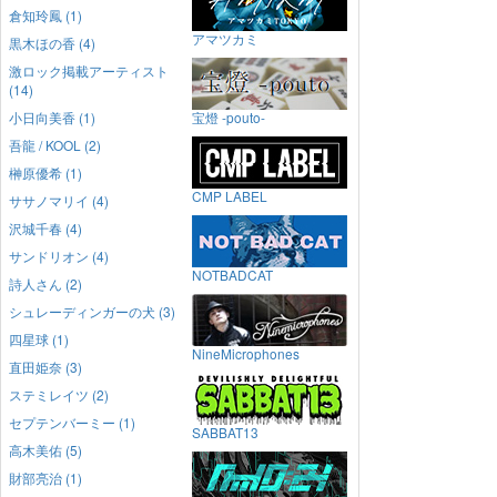
倉知玲鳳 (1)
アマツカミ
黒木ほの香 (4)
激ロック掲載アーティスト
(14)
小日向美香 (1)
宝燈 -pouto-
吾龍 / KOOL (2)
榊原優希 (1)
CMP LABEL
ササノマリイ (4)
沢城千春 (4)
サンドリオン (4)
NOTBADCAT
詩人さん (2)
シュレーディンガーの犬 (3)
四星球 (1)
NineMicrophones
直田姫奈 (3)
ステミレイツ (2)
セプテンバーミー (1)
SABBAT13
高木美佑 (5)
財部亮治 (1)