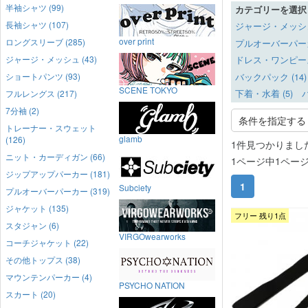
半袖シャツ (99)
カテゴリーを選択
長袖シャツ (107)
ジャージ・メッシュ 
over print
ロングスリーブ (285)
プルオーバーパーカー
ジャージ・メッシュ (43)
ドレス・ワンピース 
ショートパンツ (93)
バックパック (14)
SCENE TOKYO
フルレングス (217)
下着・水着 (5)
バ
7分袖 (2)
条件を指定する
トレーナー・スウェット
glamb
(126)
1件見つかりまし
ニット・カーディガン (66)
1ページ中1ペー
ジップアップパーカー (181)
1
Subciety
プルオーバーパーカー (319)
ジャケット (135)
フリー 残り1点
スタジャン (6)
VIRGOwearworks
コーチジャケット (22)
その他トップス (38)
マウンテンパーカー (4)
PSYCHO NATION
スカート (20)