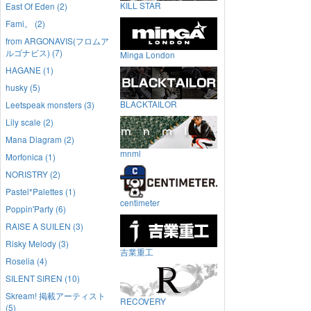
KILL STAR
East Of Eden (2)
Fami。 (2)
from ARGONAVIS(フロムア
ルゴナビス) (7)
Minga London
HAGANE (1)
husky (5)
BLACKTAILOR
Leetspeak monsters (3)
Lily scale (2)
Mana Diagram (2)
mnml
Morfonica (1)
NORISTRY (2)
Pastel*Palettes (1)
centimeter
Poppin'Party (6)
RAISE A SUILEN (3)
Risky Melody (3)
吉業重工
Roselia (4)
SILENT SIREN (10)
Skream! 掲載アーティスト
RECOVERY
(5)