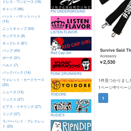
ドレス・ワンピース (16)
キャップ (96)
P.N UNDERGROUND
ハット・バケットハット
(13)
ニットキャップ (54)
LISTEN FLAVOR
サングラス (9)
ネックレス (81)
Survive Said T
バッグ (43)
Red Cap Girl
Accessory
ポーチ (31)
2,530
￥
ベルト (7)
バックパック (14)
PUNK DRUNKERS
ウォレット・カードケース
1件見つかりまし
(20)
1ページ中1ペー
シューズ (13)
YOIDORE
1
ソックス (27)
ピアス・イヤリング (27)
リング (37)
RUDIE'S
ラバーバンド・ブレスレッ
ト (20)