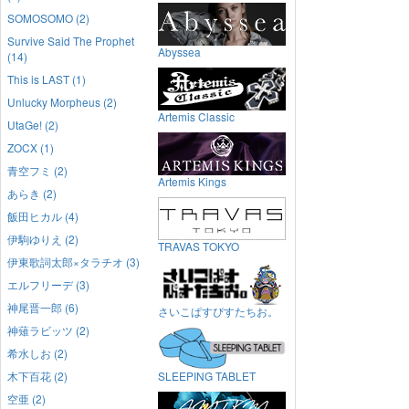
SOMOSOMO (2)
Survive Said The Prophet
Abyssea
(14)
This is LAST (1)
Unlucky Morpheus (2)
Artemis Classic
UtaGe! (2)
ZOCX (1)
青空フミ (2)
Artemis Kings
あらき (2)
飯田ヒカル (4)
伊駒ゆりえ (2)
TRAVAS TOKYO
伊東歌詞太郎×タラチオ (3)
エルフリーデ (3)
神尾晋一郎 (6)
さいこぱすぴすたちお。
神薙ラビッツ (2)
希水しお (2)
木下百花 (2)
SLEEPING TABLET
空亜 (2)