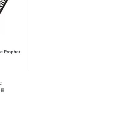
he Prophet
た
ジ目