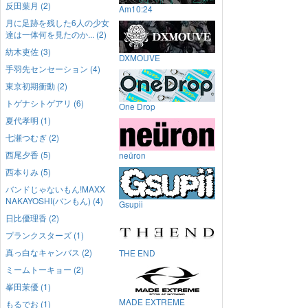
反田葉月 (2)
Am10:24
月に足跡を残した6人の少女
達は一体何を見たのか... (2)
紡木吏佐 (3)
DXMOUVE
手羽先センセーション (4)
東京初期衝動 (2)
トゲナシトゲアリ (6)
One Drop
夏代孝明 (1)
七瀬つむぎ (2)
西尾夕香 (5)
neüron
西本りみ (5)
バンドじゃないもん!MAXX
NAKAYOSHI(バンもん) (4)
Gsupii
日比優理香 (2)
プランクスターズ (1)
真っ白なキャンバス (2)
THE END
ミームトーキョー (2)
峯田茉優 (1)
MADE EXTREME
もるでお (1)