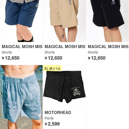
MAGICAL MOSH MIS
MAGICAL MOSH MIS
MAGICAL MOSH MIS
FITS
FITS
FITS
Shorts
Shorts
Shorts
12,650
12,650
12,650
￥
￥
￥
XL 残り1点
MOTORHEAD
Pants
2,599
￥