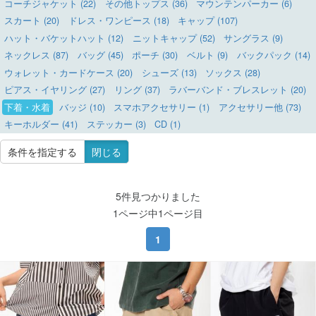
コーチジャケット (22)
その他トップス (36)
マウンテンパーカー (6)
スカート (20)
ドレス・ワンピース (18)
キャップ (107)
ハット・バケットハット (12)
ニットキャップ (52)
サングラス (9)
ネックレス (87)
バッグ (45)
ポーチ (30)
ベルト (9)
バックパック (14)
ウォレット・カードケース (20)
シューズ (13)
ソックス (28)
ピアス・イヤリング (27)
リング (37)
ラバーバンド・ブレスレット (20)
下着・水着
バッジ (10)
スマホアクセサリー (1)
アクセサリー他 (73)
キーホルダー (41)
ステッカー (3)
CD (1)
条件を指定する
閉じる
5件見つかりました
1ページ中1ページ目
1