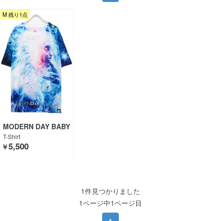
M 残り1点
MODERN DAY BABY
LON
T-Shirt
5,500
￥
1件見つかりました
1ページ中1ページ目
1