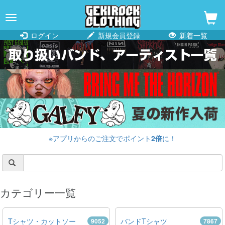
navigation
ログイン
新規会員登録
新着一覧
※アプリからのご注文でポイント
2倍
に！
カテゴリー一覧
Tシャツ・カットソー
バンドTシャツ
9052
7867