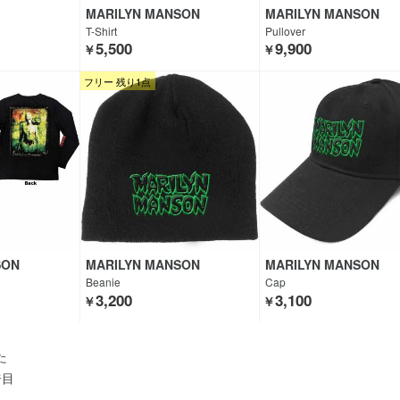
MARILYN MANSON
MARILYN MANSON
T-Shirt
Pullover
5,500
9,900
￥
￥
フリー 残り1点
SON
MARILYN MANSON
MARILYN MANSON
Beanie
Cap
3,200
3,100
￥
￥
た
ジ目