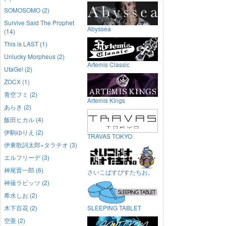
SOMOSOMO (2)
Survive Said The Prophet
Abyssea
(14)
This is LAST (1)
Unlucky Morpheus (2)
Artemis Classic
UtaGe! (2)
ZOCX (1)
青空フミ (2)
Artemis Kings
あらき (2)
飯田ヒカル (4)
伊駒ゆりえ (2)
TRAVAS TOKYO
伊東歌詞太郎×タラチオ (3)
エルフリーデ (3)
神尾晋一郎 (6)
さいこぱすぴすたちお。
神薙ラビッツ (2)
希水しお (2)
木下百花 (2)
SLEEPING TABLET
空亜 (2)