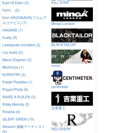
KILL STAR
East Of Eden (2)
Fami。 (2)
from ARGONAVIS(フロムア
ルゴナビス) (7)
Minga London
HAGANE (1)
husky (5)
BLACKTAILOR
Leetspeak monsters (3)
Lily scale (2)
Mana Diagram (2)
mnml
Morfonica (1)
NORISTRY (2)
Pastel*Palettes (1)
centimeter
Poppin'Party (6)
RAISE A SUILEN (3)
Risky Melody (3)
吉業重工
Roselia (4)
SILENT SIREN (10)
Skream! 掲載アーティスト
RECOVERY
(5)