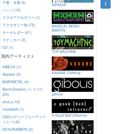
下着・水着 (5)
1
RIPNDIP
バッジ (10)
スマホアクセサリー (1)
アクセサリー他 (72)
MAGICAL MOSH
MISFITS
キーホルダー (41)
ステッカー (3)
CD (1)
TOY MACHINE
国内アーティスト
AIBECK (1)
KAVANE Clothing
Appare! (3)
BABYMETAL (4)
BanG Dream!(バンドリ!)
gibous
(25)
chuLa (16)
Crossfaith (1)
A Good Bad Influence
D4DJ (ディーフォーディー
ジェー) (6)
DESURABBITS (2)