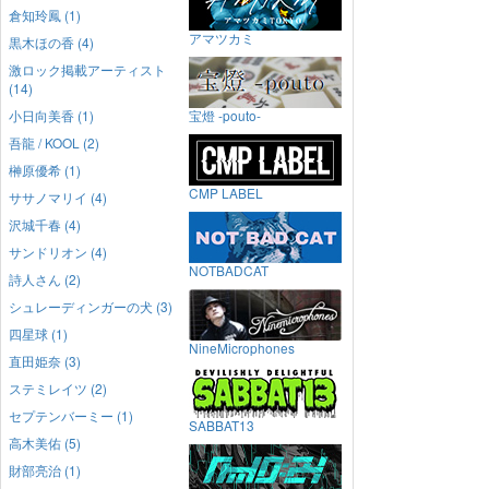
倉知玲鳳 (1)
アマツカミ
黒木ほの香 (4)
激ロック掲載アーティスト
(14)
小日向美香 (1)
宝燈 -pouto-
吾龍 / KOOL (2)
榊原優希 (1)
CMP LABEL
ササノマリイ (4)
沢城千春 (4)
サンドリオン (4)
NOTBADCAT
詩人さん (2)
シュレーディンガーの犬 (3)
四星球 (1)
NineMicrophones
直田姫奈 (3)
ステミレイツ (2)
セプテンバーミー (1)
SABBAT13
高木美佑 (5)
財部亮治 (1)