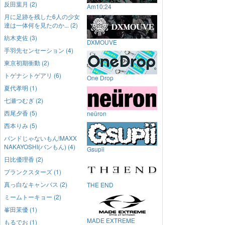
反田葉月 (2)
Am10:24
月に足跡を残した6人の少女
達は一体何を見たのか... (2)
紡木吏佐 (3)
DXMOUVE
手羽先センセーション (4)
東京初期衝動 (2)
トゲナシトゲアリ (6)
One Drop
夏代孝明 (1)
七瀬つむぎ (2)
西尾夕香 (5)
neüron
西本りみ (5)
バンドじゃないもん!MAXX
NAKAYOSHI(バンもん) (4)
Gsupii
日比優理香 (2)
プランクスターズ (1)
真っ白なキャンバス (2)
THE END
ミームトーキョー (2)
峯田茉優 (1)
MADE EXTREME
もるでお (1)