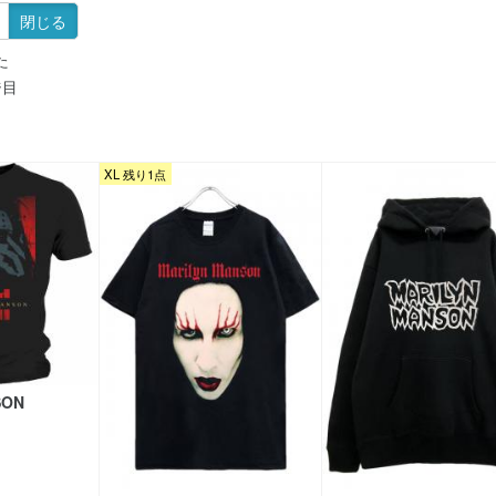
閉じる
た
ジ目
XL 残り1点
SON