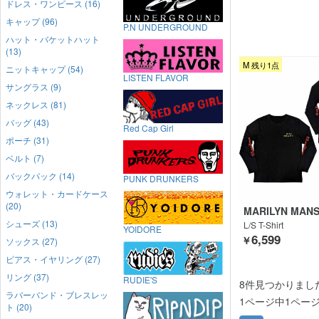
ドレス・ワンピース (16)
キャップ (96)
P.N UNDERGROUND
ハット・バケットハット
(13)
M 残り1点
ニットキャップ (54)
LISTEN FLAVOR
サングラス (9)
ネックレス (81)
バッグ (43)
Red Cap Girl
ポーチ (31)
ベルト (7)
バックパック (14)
PUNK DRUNKERS
ウォレット・カードケース
(20)
MARILYN MAN
シューズ (13)
L/S T-Shirt
YOIDORE
6,599
￥
ソックス (27)
ピアス・イヤリング (27)
リング (37)
RUDIE'S
8件見つかりまし
ラバーバンド・ブレスレッ
1ページ中1ペー
ト (20)