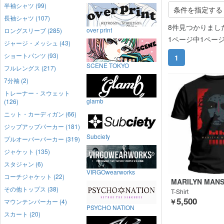
半袖シャツ (99)
条件を指定する
長袖シャツ (107)
8件見つかりまし
over print
ロングスリーブ (285)
1ページ中1ペー
ジャージ・メッシュ (43)
ショートパンツ (93)
1
SCENE TOKYO
フルレングス (217)
7分袖 (2)
トレーナー・スウェット
glamb
(126)
ニット・カーディガン (66)
ジップアップパーカー (181)
Subciety
プルオーバーパーカー (319)
ジャケット (135)
スタジャン (6)
VIRGOwearworks
コーチジャケット (22)
MARILYN MAN
その他トップス (38)
T-Shirt
5,500
マウンテンパーカー (4)
￥
PSYCHO NATION
スカート (20)