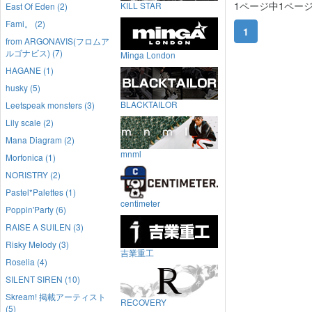
1ページ中1ペー
KILL STAR
East Of Eden (2)
Fami。 (2)
1
from ARGONAVIS(フロムア
ルゴナビス) (7)
Minga London
HAGANE (1)
husky (5)
BLACKTAILOR
Leetspeak monsters (3)
Lily scale (2)
Mana Diagram (2)
mnml
Morfonica (1)
NORISTRY (2)
Pastel*Palettes (1)
centimeter
Poppin'Party (6)
RAISE A SUILEN (3)
Risky Melody (3)
吉業重工
Roselia (4)
SILENT SIREN (10)
Skream! 掲載アーティスト
RECOVERY
(5)