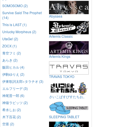
SOMOSOMO (2)
Survive Said The Prophet
Abyssea
(14)
This is LAST (1)
Unlucky Morpheus (2)
Artemis Classic
UtaGe! (2)
ZOCX (1)
青空フミ (2)
Artemis Kings
あらき (2)
飯田ヒカル (4)
伊駒ゆりえ (2)
TRAVAS TOKYO
伊東歌詞太郎×タラチオ (3)
エルフリーデ (3)
神尾晋一郎 (6)
さいこぱすぴすたちお。
神薙ラビッツ (2)
希水しお (2)
木下百花 (2)
SLEEPING TABLET
空亜 (2)