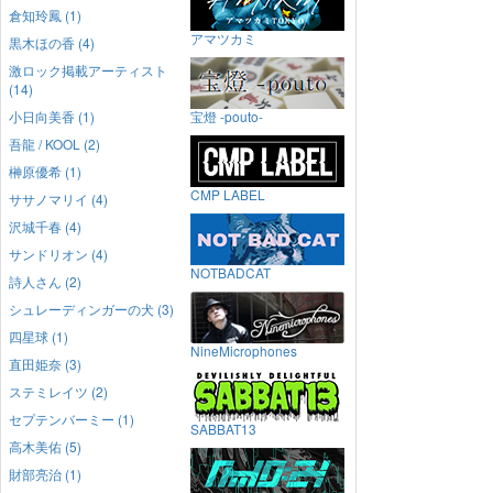
倉知玲鳳 (1)
アマツカミ
黒木ほの香 (4)
激ロック掲載アーティスト
(14)
小日向美香 (1)
宝燈 -pouto-
吾龍 / KOOL (2)
榊原優希 (1)
CMP LABEL
ササノマリイ (4)
沢城千春 (4)
サンドリオン (4)
NOTBADCAT
詩人さん (2)
シュレーディンガーの犬 (3)
四星球 (1)
NineMicrophones
直田姫奈 (3)
ステミレイツ (2)
セプテンバーミー (1)
SABBAT13
高木美佑 (5)
財部亮治 (1)