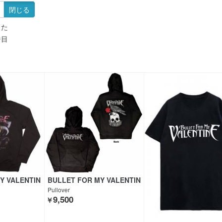
閉じる
した
ジ目
Y VALENTIN
BULLET FOR MY VALENTIN
E
Pullover
9,500
￥