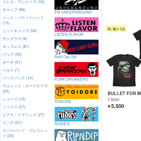
ドレス・ワンピース (16)
キャップ (96)
P.N UNDERGROUND
ハット・バケットハット
(13)
XL 残り1点
ニットキャップ (54)
LISTEN FLAVOR
サングラス (9)
ネックレス (81)
バッグ (43)
Red Cap Girl
ポーチ (31)
ベルト (7)
バックパック (14)
PUNK DRUNKERS
ウォレット・カードケース
(20)
BULLET FOR M
E
シューズ (13)
T-Shirt
YOIDORE
5,500
￥
ソックス (27)
ピアス・イヤリング (27)
リング (37)
RUDIE'S
ラバーバンド・ブレスレッ
ト (20)