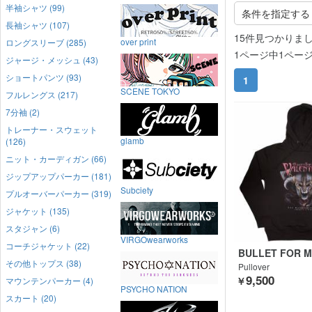
半袖シャツ (99)
条件を指定する
長袖シャツ (107)
15件見つかりま
over print
ロングスリーブ (285)
1ページ中1ペー
ジャージ・メッシュ (43)
ショートパンツ (93)
1
SCENE TOKYO
フルレングス (217)
7分袖 (2)
トレーナー・スウェット
glamb
(126)
ニット・カーディガン (66)
ジップアップパーカー (181)
Subciety
プルオーバーパーカー (319)
ジャケット (135)
スタジャン (6)
VIRGOwearworks
コーチジャケット (22)
BULLET FOR M
E
その他トップス (38)
Pullover
9,500
マウンテンパーカー (4)
￥
PSYCHO NATION
スカート (20)