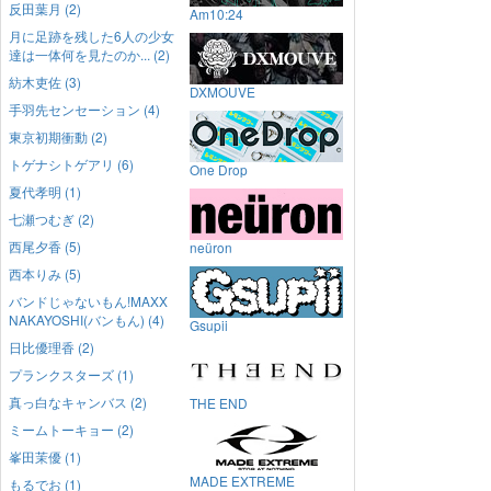
反田葉月 (2)
Am10:24
月に足跡を残した6人の少女
達は一体何を見たのか... (2)
紡木吏佐 (3)
DXMOUVE
手羽先センセーション (4)
東京初期衝動 (2)
トゲナシトゲアリ (6)
One Drop
夏代孝明 (1)
七瀬つむぎ (2)
西尾夕香 (5)
neüron
西本りみ (5)
バンドじゃないもん!MAXX
NAKAYOSHI(バンもん) (4)
Gsupii
日比優理香 (2)
プランクスターズ (1)
真っ白なキャンバス (2)
THE END
ミームトーキョー (2)
峯田茉優 (1)
MADE EXTREME
もるでお (1)