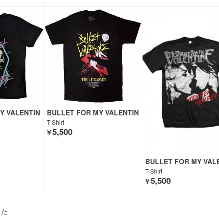
Y VALENTIN
BULLET FOR MY VALENTIN
E
T-Shirt
5,500
￥
BULLET FOR MY VAL
E
T-Shirt
5,500
￥
した