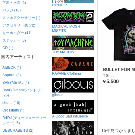
下着・水着 (5)
RIPNDIP
バッジ (10)
スマホアクセサリー (1)
アクセサリー他 (72)
MAGICAL MOSH
MISFITS
キーホルダー (41)
ステッカー (3)
CD (1)
TOY MACHINE
国内アーティスト
AIBECK (1)
BULLET FOR M
KAVANE Clothing
E
Appare! (3)
T-Shirt
5,500
￥
BABYMETAL (4)
BanG Dream!(バンドリ!)
gibous
(25)
chuLa (16)
Crossfaith (1)
A Good Bad Influence
D4DJ (ディーフォーディー
ジェー) (6)
15件見つかりま
DESURABBITS (2)