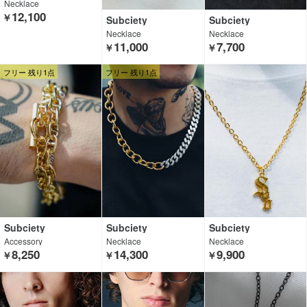
Necklace
12,100
￥
Subciety
Subciety
Necklace
Necklace
11,000
7,700
￥
￥
フリー 残り1点
フリー 残り1点
Subciety
Subciety
Subciety
Accessory
Necklace
Necklace
8,250
14,300
9,900
￥
￥
￥