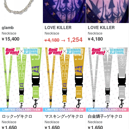
glamb
LOVE KILLER
LOVE KILLER
Necklace
Necklace
Necklace
1,254
15,400
4,180
￥
4,180
→
￥
￥
ロック×ゲキクロ
マスキング×ゲキクロ
白金燐子×ゲキクロ
Necklace
Necklace
Necklace
1,650
1,650
1,650
￥
￥
￥