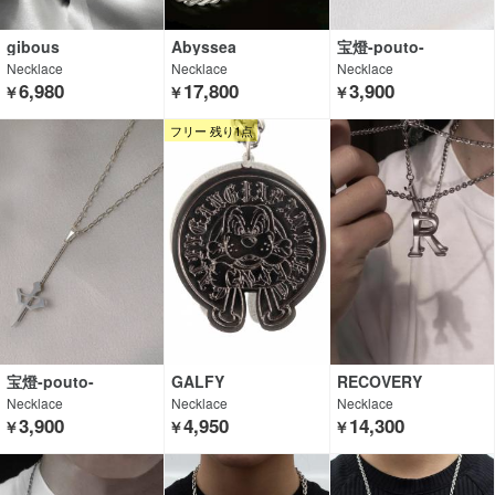
gibous
Abyssea
宝燈-pouto-
Necklace
Necklace
Necklace
6,980
17,800
3,900
￥
￥
￥
フリー 残り1点
宝燈-pouto-
GALFY
RECOVERY
Necklace
Necklace
Necklace
3,900
4,950
14,300
￥
￥
￥