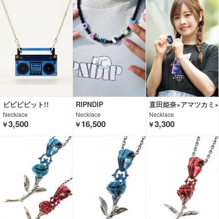
ビビビビット!!
RIPNDIP
直田姫奈×アマツカミ×
GEKIROCK CLOTHIN
Necklace
Necklace
Necklace
G
3,500
16,500
3,300
￥
￥
￥