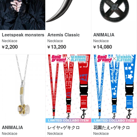
Leetspeak monsters
Artemis Classic
ANIMALIA
×GEKIROCK CLOTHI
Necklace
Necklace
Necklace
NG
2,200
13,200
14,080
￥
￥
￥
ANIMALIA
レイヤ×ゲキクロ
花園たえ×ゲキクロ
Necklace
Necklace
Necklace