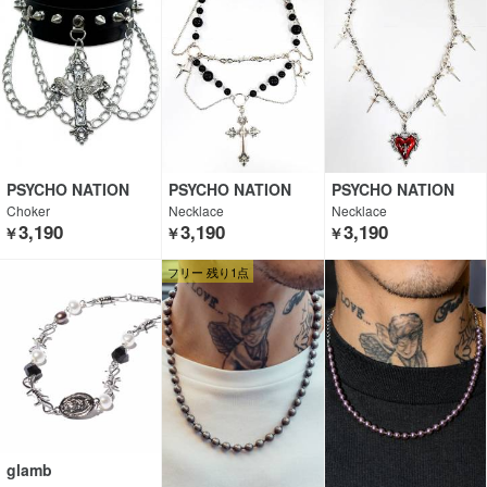
PSYCHO NATION
PSYCHO NATION
PSYCHO NATION
Choker
Necklace
Necklace
3,190
3,190
3,190
￥
￥
￥
フリー 残り1点
glamb