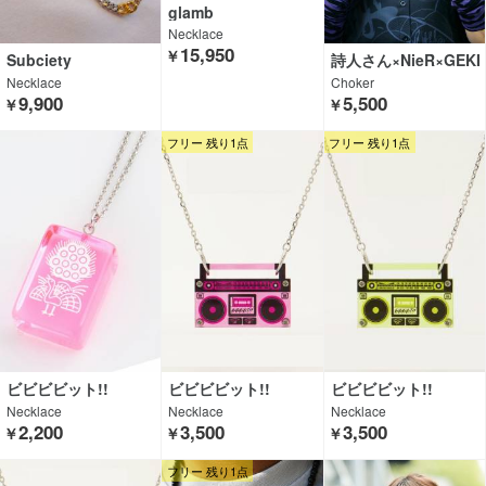
glamb
Necklace
15,950
￥
Subciety
詩人さん×NieR×GEKI
ROCK CLOTHING
Necklace
Choker
9,900
5,500
￥
￥
フリー 残り1点
フリー 残り1点
ビビビビット!!
ビビビビット!!
ビビビビット!!
Necklace
Necklace
Necklace
2,200
3,500
3,500
￥
￥
￥
フリー 残り1点