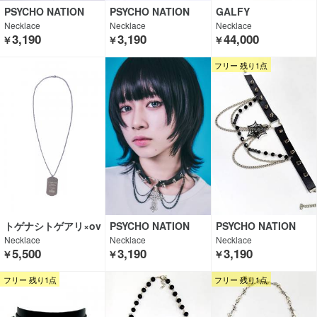
PSYCHO NATION
PSYCHO NATION
GALFY
Necklace
Necklace
Necklace
3,190
3,190
44,000
￥
￥
￥
フリー 残り1点
トゲナシトゲアリ×ov
PSYCHO NATION
PSYCHO NATION
er print×GEKIROCK
Necklace
Necklace
Necklace
CLOTHING
5,500
3,190
3,190
￥
￥
￥
フリー 残り1点
フリー 残り1点