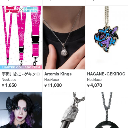
宇田川あこ×ゲキクロ
Artemis Kings
HAGANE×GEKIROC
K CLOTHING×HYPE
Necklace
Necklace
Necklace
R CORE
1,650
11,000
4,070
￥
￥
￥