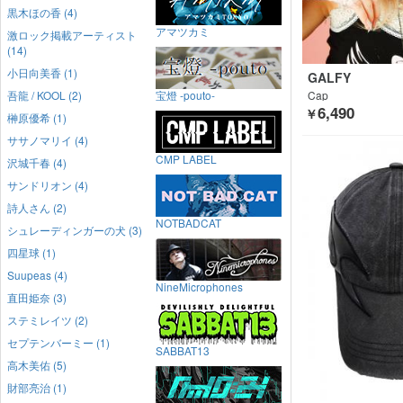
黒木ほの香 (4)
アマツカミ
激ロック掲載アーティスト
(14)
小日向美香 (1)
GALFY
吾龍 / KOOL (2)
宝燈 -pouto-
Cap
6,490
￥
榊原優希 (1)
ササノマリイ (4)
CMP LABEL
沢城千春 (4)
サンドリオン (4)
詩人さん (2)
NOTBADCAT
シュレーディンガーの犬 (3)
四星球 (1)
Suupeas (4)
NineMicrophones
直田姫奈 (3)
ステミレイツ (2)
セプテンバーミー (1)
SABBAT13
高木美佑 (5)
財部亮治 (1)