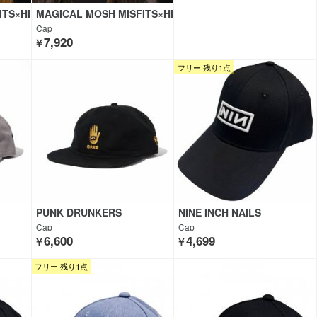
ITS×HI
MAGICAL MOSH MISFITS×HI
GHSOX
Cap
7,920
￥
フリー 残り1点
PUNK DRUNKERS
NINE INCH NAILS
Cap
Cap
6,600
4,699
￥
￥
フリー 残り1点