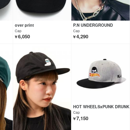
over print
P.N UNDERGROUND
Cap
Cap
6,050
4,290
￥
￥
HOT WHEELSxPUNK DRUNK
ERS
Cap
7,150
￥