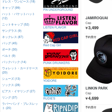
ドレス・ワンピース (18)
キャップ (99)
P.N UNDERGROUND
ハット・バケットハット
JAMIROQUAI
(12)
Cap
ニットキャップ (52)
3,499
LISTEN FLAVOR
￥
サングラス (9)
ネックレス (87)
予約受付
バッグ (45)
Red Cap Girl
ポーチ (30)
ベルト (9)
バックパック (14)
PUNK DRUNKERS
ウォレット・カードケース
(20)
シューズ (13)
YOIDORE
ソックス (28)
LINKIN PARK
ピアス・イヤリング (27)
Cap
4,699
リング (37)
￥
RUDIE'S
ラバーバンド・ブレスレッ
予約受付
ト (20)