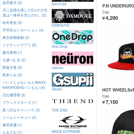
反田葉月 (2)
Am10:24
P.N UNDERGR
月に足跡を残した6人の少女
Cap
達は一体何を見たのか... (2)
4,290
￥
紡木吏佐 (3)
DXMOUVE
手羽先センセーション (4)
東京初期衝動 (2)
トゲナシトゲアリ (6)
One Drop
夏代孝明 (1)
七瀬つむぎ (2)
西尾夕香 (5)
neüron
西本りみ (5)
バンドじゃないもん!MAXX
NAKAYOSHI(バンもん) (4)
Gsupii
HOT WHEELSx
ERS
日比優理香 (2)
Cap
7,150
￥
プランクスターズ (1)
真っ白なキャンバス (2)
THE END
ミームトーキョー (2)
峯田茉優 (1)
MADE EXTREME
もるでお (1)