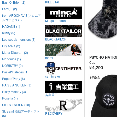
KILL STAR
East Of Eden (2)
Fami。 (2)
from ARGONAVIS(フロムア
ルゴナビス) (7)
Minga London
HAGANE (1)
husky (5)
BLACKTAILOR
Leetspeak monsters (3)
Lily scale (2)
Mana Diagram (2)
PSYCHO NATIO
mnml
Morfonica (1)
Cap
NORISTRY (2)
4,290
￥
Pastel*Palettes (1)
centimeter
予約受付
Poppin'Party (6)
RAISE A SUILEN (3)
Risky Melody (3)
吉業重工
Roselia (4)
SILENT SIREN (10)
Skream! 掲載アーティスト
RECOVERY
(5)