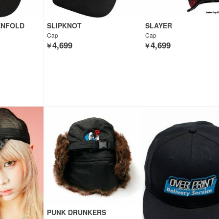
ENFOLD
SLIPKNOT
SLAYER
Cap
Cap
4,699
4,699
￥
￥
PUNK DRUNKERS