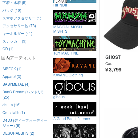
下着・水着 (5)
RIPNDIP
バッジ (10)
スマホアクセサリー (1)
アクセサリー他 (73)
MAGICAL MOSH
MISFITS
キーホルダー (41)
ステッカー (3)
CD (1)
TOY MACHINE
GHOST
国内アーティスト
Cap
3,799
AIBECK (1)
￥
KAVANE Clothing
Appare! (3)
BABYMETAL (4)
BanG Dream!(バンドリ!)
gibous
(25)
chuLa (16)
Crossfaith (1)
A Good Bad Influence
D4DJ (ディーフォーディー
ジェー) (6)
DESURABBITS (2)