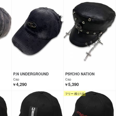
P.N UNDERGROUND
PSYCHO NATION
Cap
Cap
4,290
5,390
￥
￥
フリー 残り1点