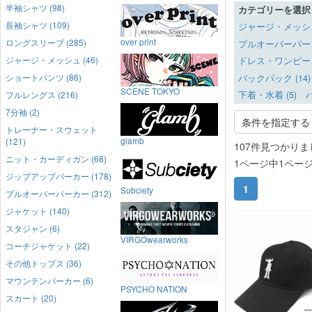
半袖シャツ (98)
カテゴリーを選択
長袖シャツ (109)
ジャージ・メッシュ 
over print
ロングスリーブ (285)
プルオーバーパーカー
ジャージ・メッシュ (46)
ドレス・ワンピース 
ショートパンツ (86)
バックパック (14)
SCENE TOKYO
フルレングス (216)
下着・水着 (5)
バ
7分袖 (2)
条件を指定する
トレーナー・スウェット
glamb
(121)
107件見つかりま
ニット・カーディガン (68)
1ページ中1ペー
ジップアップパーカー (178)
1
Subciety
プルオーバーパーカー (312)
ジャケット (140)
スタジャン (6)
VIRGOwearworks
コーチジャケット (22)
その他トップス (36)
マウンテンパーカー (6)
PSYCHO NATION
スカート (20)