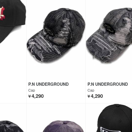
P.N UNDERGROUND
P.N UNDERGROUND
Cap
Cap
4,290
4,290
￥
￥