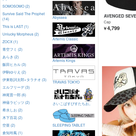
SOMOSOMO (2)
Survive Said The Prophet
AVENGED SEV
Abyssea
(14)
Cap
This is LAST (1)
4,799
￥
Unlucky Morpheus (2)
Artemis Classic
ZOCX (1)
青空フミ (2)
あらき (2)
Artemis Kings
飯田ヒカル (3)
伊駒ゆりえ (2)
伊東歌詞太郎×タラチオ (3)
TRAVAS TOKYO
エルフリーデ (3)
神尾晋一郎 (6)
神薙ラビッツ (2)
さいこぱすぴすたちお。
希水しお (2)
木下百花 (2)
空亜 (2)
SLEEPING TABLET
倉知玲鳳 (1)