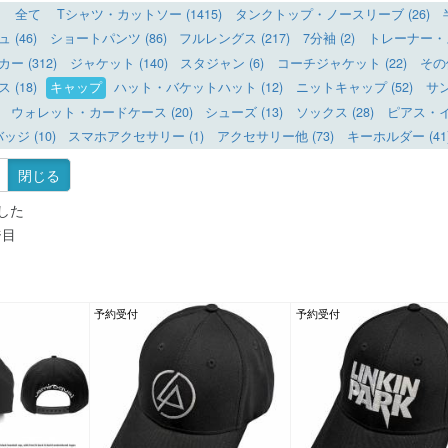
全て
Tシャツ・カットソー (1415)
タンクトップ・ノースリーブ (26)
(46)
ショートパンツ (86)
フルレングス (217)
7分袖 (2)
トレーナー・ス
 (312)
ジャケット (140)
スタジャン (6)
コーチジャケット (22)
その
(18)
キャップ
ハット・バケットハット (12)
ニットキャップ (52)
サン
ウォレット・カードケース (20)
シューズ (13)
ソックス (28)
ピアス・イヤ
ッジ (10)
スマホアクセサリー (1)
アクセサリー他 (73)
キーホルダー (41
閉じる
した
ジ目
予約受付
予約受付