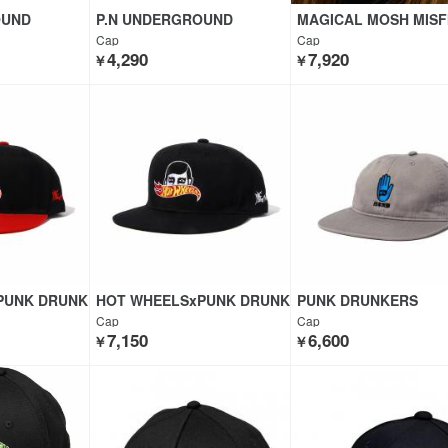
OUND
P.N UNDERGROUND
MAGICAL MOSH MISF
GHSOX
Cap
Cap
4,290
7,920
￥
￥
PUNK DRUNK
HOT WHEELSxPUNK DRUNK
PUNK DRUNKERS
ERS
Cap
Cap
7,150
6,600
￥
￥