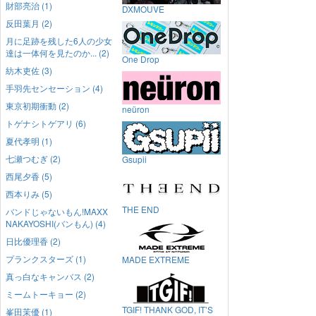
財部亮治 (1)
DXMOUVE
反田葉月 (2)
月に足跡を残した6人の少女
達は一体何を見たのか... (2)
One Drop
紡木吏佐 (3)
手羽先センセーション (4)
東京初期衝動 (2)
neüron
トゲナシトゲアリ (6)
夏代孝明 (1)
七瀬つむぎ (2)
Gsupii
西尾夕香 (5)
西本りみ (5)
THE END
バンドじゃないもん!MAXX
NAKAYOSHI(バンもん) (4)
日比優理香 (2)
プランクスターズ (1)
MADE EXTREME
真っ白なキャンバス (2)
ミームトーキョー (2)
TGIF! THANK GOD, IT’S
峯田茉優 (1)