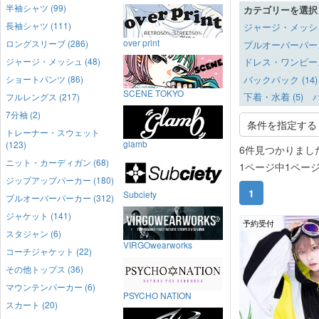
半袖シャツ (99)
カテゴリーを選択
長袖シャツ (111)
ジャージ・メッシュ 
over print
ロングスリーブ (286)
プルオーバーパーカー
ジャージ・メッシュ (48)
ドレス・ワンピース 
ショートパンツ (86)
バックパック (14)
SCENE TOKYO
フルレングス (217)
下着・水着 (5)
バ
7分袖 (2)
条件を指定する
トレーナー・スウェット
glamb
(123)
6件見つかりまし
ニット・カーディガン (68)
1ページ中1ペー
ジップアップパーカー (180)
1
Subciety
プルオーバーパーカー (312)
ジャケット (141)
予約受付
スタジャン (6)
VIRGOwearworks
コーチジャケット (22)
その他トップス (36)
マウンテンパーカー (6)
PSYCHO NATION
スカート (20)