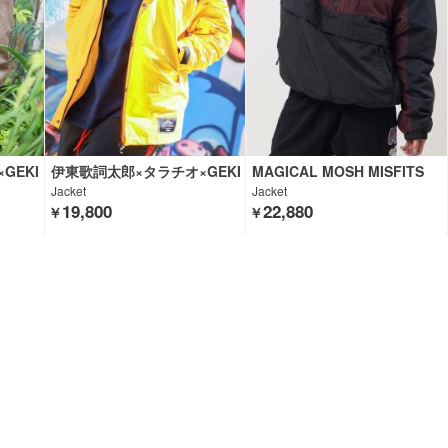
GEKI
伊東歌詞太郎×タラチオ×GEKI
MAGICAL MOSH MISFITS
ROCK CLOTHING
Jacket
Jacket
19,800
22,880
￥
￥