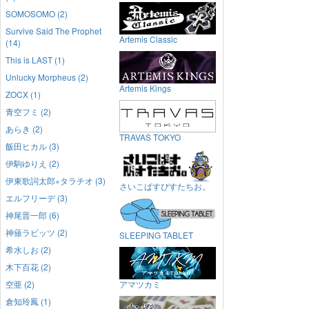
SOMOSOMO (2)
Survive Said The Prophet
Artemis Classic
(14)
This is LAST (1)
Unlucky Morpheus (2)
Artemis Kings
ZOCX (1)
青空フミ (2)
あらき (2)
TRAVAS TOKYO
飯田ヒカル (3)
伊駒ゆりえ (2)
伊東歌詞太郎×タラチオ (3)
さいこぱすぴすたちお。
エルフリーデ (3)
神尾晋一郎 (6)
神薙ラビッツ (2)
SLEEPING TABLET
希水しお (2)
木下百花 (2)
空亜 (2)
アマツカミ
倉知玲鳳 (1)