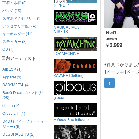
下着・水着 (5)
RIPNDIP
バッジ (10)
スマホアクセサリー (1)
アクセサリー他 (74)
MAGICAL MOSH
MISFITS
NieR
キーホルダー (41)
Jacket
ステッカー (3)
6,999
￥
CD (1)
TOY MACHINE
国内アーティスト
6件見つかりまし
AIBECK (1)
1ページ中1ペー
KAVANE Clothing
Appare! (3)
1
BABYMETAL (4)
BanG Dream!(バンドリ!)
gibous
(25)
chuLa (16)
Crossfaith (1)
A Good Bad Influence
D4DJ (ディーフォーディー
ジェー) (6)
DESURABBITS (2)