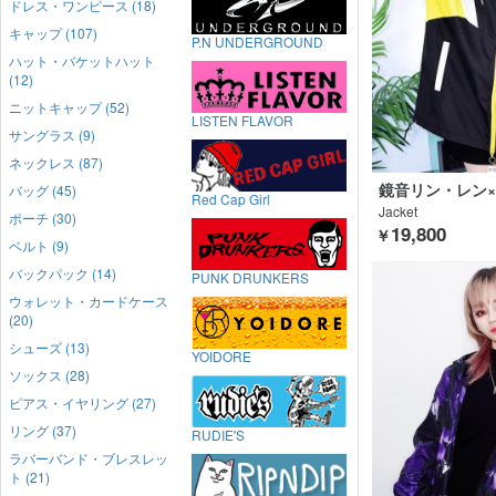
ドレス・ワンピース (18)
キャップ (107)
P.N UNDERGROUND
ハット・バケットハット
(12)
ニットキャップ (52)
LISTEN FLAVOR
サングラス (9)
ネックレス (87)
鏡音リン・レン×LI
バッグ (45)
Red Cap Girl
VOR
Jacket
ポーチ (30)
19,800
￥
ベルト (9)
バックパック (14)
PUNK DRUNKERS
ウォレット・カードケース
(20)
シューズ (13)
YOIDORE
ソックス (28)
ピアス・イヤリング (27)
リング (37)
RUDIE'S
ラバーバンド・ブレスレッ
ト (21)