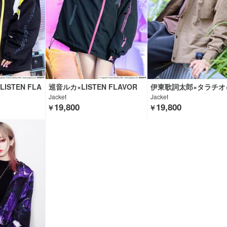
STEN FLA
巡音ルカ×LISTEN FLAVOR
伊東歌詞太郎×タラチオ×
ROCK CLOTHING
Jacket
Jacket
19,800
19,800
￥
￥