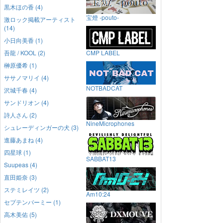
黒木ほの香 (4)
宝燈 -pouto-
激ロック掲載アーティスト
(14)
小日向美香 (1)
吾龍 / KOOL (2)
CMP LABEL
榊原優希 (1)
ササノマリイ (4)
NOTBADCAT
沢城千春 (4)
サンドリオン (4)
詩人さん (2)
NineMicrophones
シュレーディンガーの犬 (3)
進藤あまね (4)
四星球 (1)
SABBAT13
Suupeas (4)
直田姫奈 (3)
ステミレイツ (2)
Am10:24
セプテンバーミー (1)
高木美佑 (5)