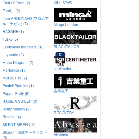
KILL STAR
East Of Eden (2)
Fami。 (2)
from ARGONAVIS(フロムア
ルゴナビス) (7)
Minga London
HAGANE (1)
husky (5)
BLACKTAILOR
Leetspeak monsters (3)
Lily scale (2)
Mana Diagram (2)
centimeter
Morfonica (1)
NORISTRY (2)
Pastel*Palettes (1)
吉業重工
Poppin'Party (6)
RAISE A SUILEN (3)
Risky Melody (3)
RECOVERY
Roselia (4)
SILENT SIREN (10)
Skream! 掲載アーティスト
Abyssea
(5)