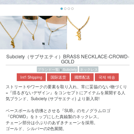
Subciety（サブサエティ）BRASS NECKLACE-CROWD-
GOLD
ブランド一覧
>
Subciety
ネックレス
Int'l Shipping
国际送货
國際配送
국제 배송
ストリートやワークの要素を取り入れ、常に妥協のない物づくり
=『揺るぎないデザイン』をコンセプトにアイテムを展開する人
気ブランド、Subciety (サブサエティ) より新入荷!
ベースボールを彷彿とさせる『SUB』のモノグラムロゴ
『CROWD』をトップにした真鍮製のネックレス。
チェーン部分は小ぶりのあずきチェーンを採用。
ゴールド、シルバーの2色展開。