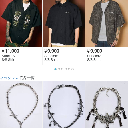
11,000
9,900
9,900
￥
￥
￥
Subciety
Subciety
Subciety
S/S Shirt
S/S Shirt
S/S Shirt
ネックレス
商品一覧