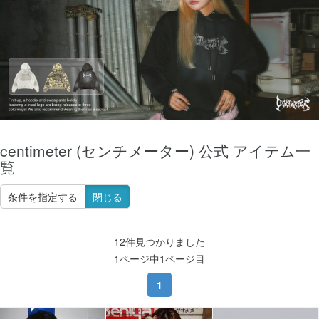
centimeter (センチメーター) 公式 アイテム一
覧
条件を指定する
閉じる
12件見つかりました
1ページ中1ページ目
1