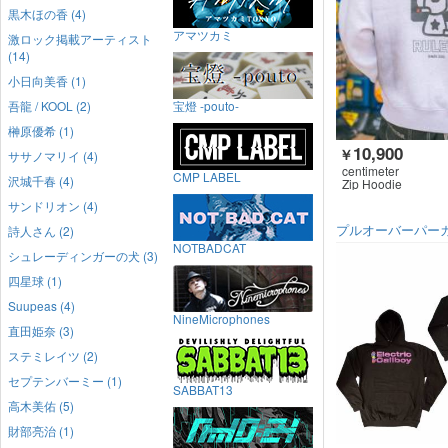
黒木ほの香 (4)
アマツカミ
激ロック掲載アーティスト
(14)
小日向美香 (1)
吾龍 / KOOL (2)
宝燈 -pouto-
榊原優希 (1)
10,900
￥
ササノマリイ (4)
centimeter
CMP LABEL
沢城千春 (4)
Zip Hoodie
サンドリオン (4)
プルオーバーパー
詩人さん (2)
NOTBADCAT
シュレーディンガーの犬 (3)
四星球 (1)
Suupeas (4)
NineMicrophones
直田姫奈 (3)
ステミレイツ (2)
セプテンバーミー (1)
SABBAT13
高木美佑 (5)
財部亮治 (1)