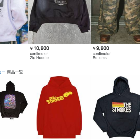
10,900
9,900
￥
￥
centimeter
centimeter
Zip Hoodie
Bottoms
カー
商品一覧