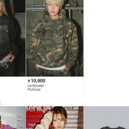
10,900
￥
centimeter
Pullover
覧