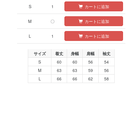
S
1
カートに追加
M
〇
カートに追加
L
1
カートに追加
サイズ
着丈
身幅
肩幅
袖丈
S
60
60
56
54
M
63
63
59
56
L
66
66
62
58