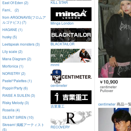
KILL STAR
East Of Eden (2)
Fami。 (2)
from ARGONAVIS(フロムア
ルゴナビス) (7)
Minga London
HAGANE (1)
husky (5)
BLACKTAILOR
Leetspeak monsters (3)
Lily scale (2)
Mana Diagram (2)
mnml
Morfonica (1)
NORISTRY (2)
10,900
Pastel*Palettes (1)
￥
centimeter
centimeter
Poppin'Party (6)
Pullover
RAISE A SUILEN (3)
Risky Melody (3)
centimeter
商品一
吉業重工
Roselia (4)
SILENT SIREN (10)
Skream! 掲載アーティスト
RECOVERY
(5)