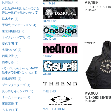
9,199
反田葉月 (2)
￥
Am10:24
ELECTRIC CALLB
月に足跡を残した6人の少女
Pullover
達は一体何を見たのか... (2)
紡木吏佐 (3)
DXMOUVE
手羽先センセーション (4)
東京初期衝動 (2)
トゲナシトゲアリ (6)
One Drop
予約受付
夏代孝明 (1)
七瀬つむぎ (2)
西尾夕香 (5)
neüron
西本りみ (5)
バンドじゃないもん!MAXX
NAKAYOSHI(バンもん) (4)
Gsupii
日比優理香 (2)
プランクスターズ (1)
真っ白なキャンバス (2)
THE END
9,900
￥
ミームトーキョー (2)
AVENGED SEVEN
Pullover
峯田茉優 (1)
MADE EXTREME
もるでお (1)