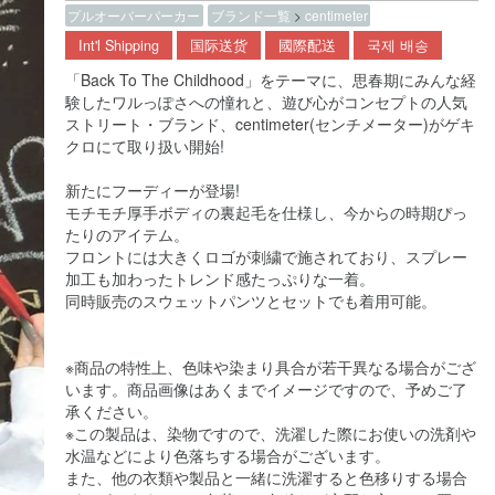
プルオーバーパーカー
ブランド一覧
>
centimeter
Int'l Shipping
国际送货
國際配送
국제 배송
「Back To The Childhood」をテーマに、思春期にみんな経
験したワルっぽさへの憧れと、遊び心がコンセプトの人気
ストリート・ブランド、centimeter(センチメーター)がゲキ
クロにて取り扱い開始!
新たにフーディーが登場!
モチモチ厚手ボディの裏起毛を仕様し、今からの時期ぴっ
たりのアイテム。
フロントには大きくロゴが刺繍で施されており、スプレー
加工も加わったトレンド感たっぷりな一着。
同時販売のスウェットパンツとセットでも着用可能。
※商品の特性上、色味や染まり具合が若干異なる場合がござ
います。商品画像はあくまでイメージですので、予めご了
承ください。
※この製品は、染物ですので、洗濯した際にお使いの洗剤や
水温などにより色落ちする場合がございます。
また、他の衣類や製品と一緒に洗濯すると色移りする場合