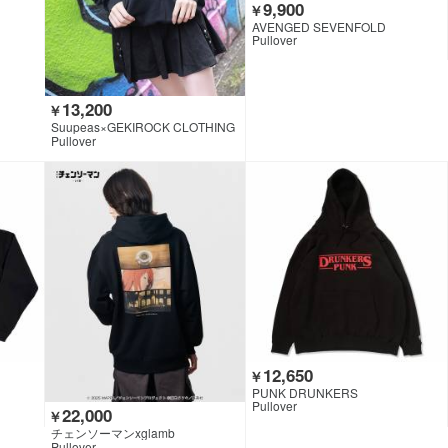
9,900
￥
AVENGED SEVENFOLD
Pullover
13,200
￥
Suupeas×GEKIROCK CLOTHING
Pullover
12,650
￥
PUNK DRUNKERS
Pullover
22,000
￥
チェンソーマンxglamb
Pullover