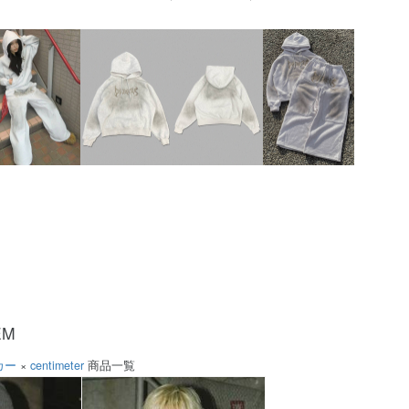
EM
カー
×
centimeter
商品一覧