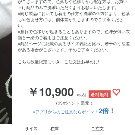
がございますので、色落ちや色移りが心配な方は、お買い
上げ商品のみで洗濯いただくようお願いいたします。
※同じ製品においても着用の仕方や洗濯の仕方により、色落
ちや色あせ方には、個体差が生じますのでご了承くださ
い。
※擦れで色移りが起きることもありますので、色味が薄い衣
類と一緒のご着用はご注意ください。
※商品ページに記載のあるサイズ表記と比べ、若干の寸法差
がある場合がございます。予めご了承ください。
こちら数量限定につき、ご注文はお早めに!
￥10,900
送料無料
(税込)
（99ポイント 還元 ）
2倍！
※アプリからのご注文ならポイント
サイズ
在庫
ご注文