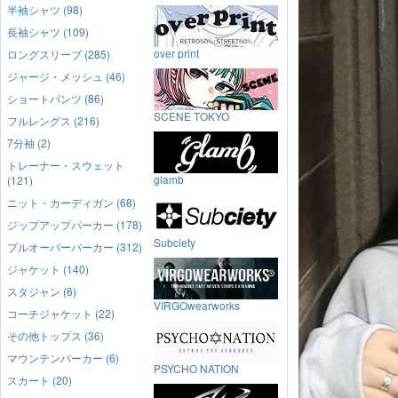
半袖シャツ (98)
長袖シャツ (109)
over print
ロングスリーブ (285)
ジャージ・メッシュ (46)
ショートパンツ (86)
SCENE TOKYO
フルレングス (216)
7分袖 (2)
トレーナー・スウェット
glamb
(121)
ニット・カーディガン (68)
ジップアップパーカー (178)
Subciety
プルオーバーパーカー (312)
ジャケット (140)
スタジャン (6)
VIRGOwearworks
コーチジャケット (22)
その他トップス (36)
マウンテンパーカー (6)
PSYCHO NATION
スカート (20)