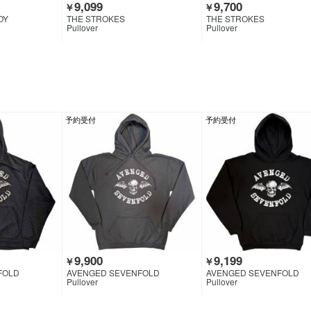
9,099
9,700
￥
￥
OY
THE STROKES
THE STROKES
Pullover
Pullover
予約受付
予約受付
9,900
9,199
￥
￥
FOLD
AVENGED SEVENFOLD
AVENGED SEVENFOLD
Pullover
Pullover