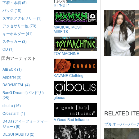
下着・水着 (5)
RIPNDIP
バッジ (10)
スマホアクセサリー (1)
アクセサリー他 (73)
MAGICAL MOSH
MISFITS
キーホルダー (41)
ステッカー (3)
CD (1)
TOY MACHINE
国内アーティスト
AIBECK (1)
KAVANE Clothing
Appare! (3)
BABYMETAL (4)
BanG Dream!(バンドリ!)
gibous
(25)
chuLa (16)
RELATED IT
Crossfaith (1)
A Good Bad Influence
D4DJ (ディーフォーディー
プルオーバーパー
ジェー) (6)
DESURABBITS (2)