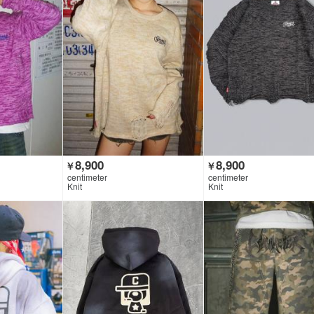
8,900
8,900
￥
￥
centimeter
centimeter
Knit
Knit