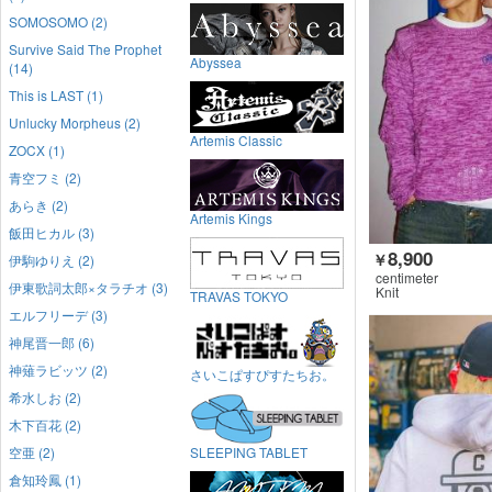
SOMOSOMO (2)
Survive Said The Prophet
Abyssea
(14)
This is LAST (1)
Unlucky Morpheus (2)
Artemis Classic
ZOCX (1)
青空フミ (2)
あらき (2)
Artemis Kings
飯田ヒカル (3)
8,900
￥
伊駒ゆりえ (2)
centimeter
伊東歌詞太郎×タラチオ (3)
Knit
TRAVAS TOKYO
エルフリーデ (3)
神尾晋一郎 (6)
神薙ラビッツ (2)
さいこぱすぴすたちお。
希水しお (2)
木下百花 (2)
空亜 (2)
SLEEPING TABLET
倉知玲鳳 (1)