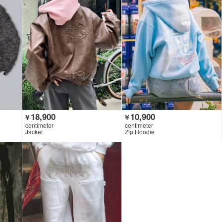
18,900
10,900
￥
￥
centimeter
centimeter
Jacket
Zip Hoodie