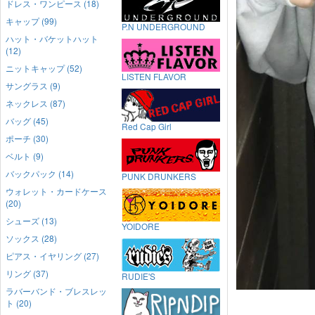
ドレス・ワンピース (18)
キャップ (99)
P.N UNDERGROUND
ハット・バケットハット
(12)
ニットキャップ (52)
LISTEN FLAVOR
サングラス (9)
ネックレス (87)
バッグ (45)
Red Cap Girl
ポーチ (30)
ベルト (9)
バックパック (14)
PUNK DRUNKERS
ウォレット・カードケース
(20)
シューズ (13)
YOIDORE
ソックス (28)
ピアス・イヤリング (27)
リング (37)
RUDIE'S
ラバーバンド・ブレスレッ
ト (20)