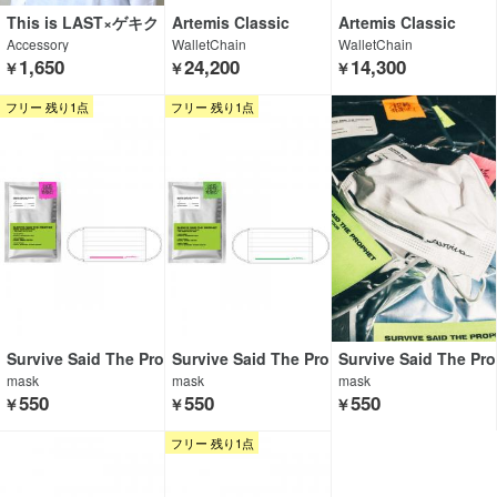
This is LAST×ゲキク
Artemis Classic
Artemis Classic
ロ
Accessory
WalletChain
WalletChain
1,650
24,200
14,300
￥
￥
￥
フリー 残り1点
フリー 残り1点
Survive Said The Pro
Survive Said The Pro
Survive Said The Pro
phet
phet
phet
mask
mask
mask
550
550
550
￥
￥
￥
フリー 残り1点