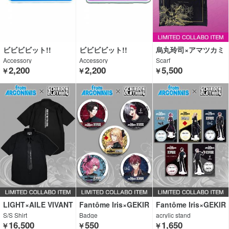
ビビビビット!!
ビビビビット!!
烏丸玲司×アマツカミ
Accessory
Accessory
Scarf
2,200
2,200
5,500
￥
￥
￥
LIGHT×AILE VIVANT
Fantôme Iris×GEKIR
Fantôme Iris×GEKIR
ES
OCK CLOTHING
OCK CLOTHING
S/S Shirt
Badge
acrylic stand
16,500
550
1,650
￥
￥
￥