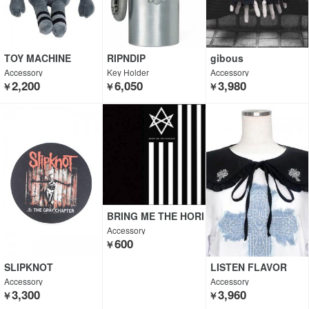
TOY MACHINE
RIPNDIP
gibous
Accessory
Key Holder
Accessory
2,200
6,050
3,980
￥
￥
￥
BRING ME THE HORI
ZON
Accessory
600
￥
SLIPKNOT
LISTEN FLAVOR
Accessory
Accessory
3,300
3,960
￥
￥