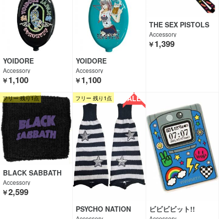
THE SEX PISTOLS
Accessory
1,399
￥
YOIDORE
YOIDORE
Accessory
Accessory
1,100
1,100
￥
￥
SALE!!
フリー 残り1点
フリー 残り1点
BLACK SABBATH
Accessory
2,599
￥
PSYCHO NATION
ビビビビット!!
Accessory
Accessory