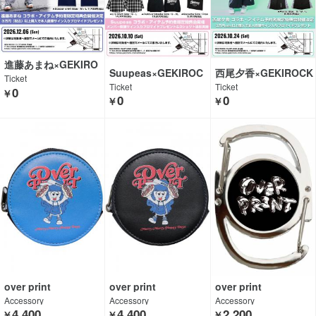
進藤あまね×GEKIRO
Suupeas×GEKIROC
西尾夕香×GEKIROCK
CK CLOTHING
Ticket
K CLOTHING
CLOTHING
Ticket
Ticket
0
￥
0
0
￥
￥
over print
over print
over print
Accessory
Accessory
Accessory
4,400
4,400
2,200
￥
￥
￥