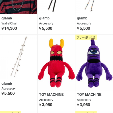
glamb
glamb
glamb
WalletChain
Accessory
Accessory
14,300
5,500
5,500
￥
￥
￥
フリー 残り1点
glamb
Accessory
5,500
￥
TOY MACHINE
TOY MACHINE
Accessory
Accessory
3,960
3,960
￥
￥