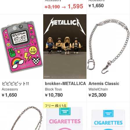
1,595
1,650
3,190
→
￥
￥
ビビビビット!!
brokker×METALLICA
Artemis Classic
Accessory
Block Toys
WalletChain
1,650
10,780
25,300
￥
￥
￥
フリー 残り1点