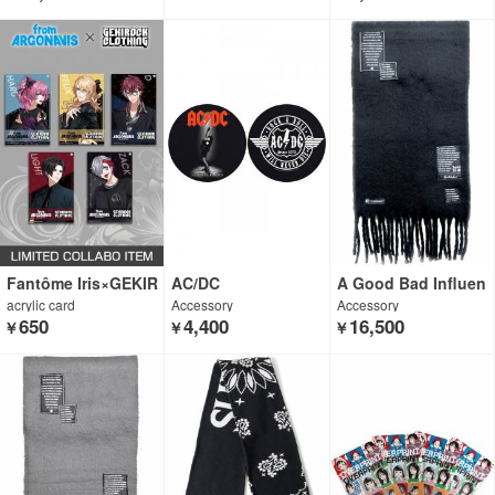
Fantôme Iris×GEKIR
AC/DC
A Good Bad Influen
OCK CLOTHING
ce
acrylic card
Accessory
Accessory
650
4,400
16,500
￥
￥
￥