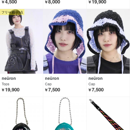
4,500
8,000
19,900
￥
￥
￥
フリー 残り1点
neüron
neüron
neüron
Tops
Cap
Cap
19,900
7,500
7,500
￥
￥
￥