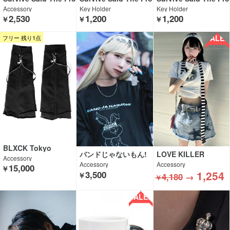
phet
phet
phet
Accessory
Key Holder
Key Holder
2,530
1,200
1,200
￥
￥
￥
SALE!!
フリー 残り1点
BLXCK Tokyo
バンドじゃないもん!
LOVE KILLER
Accessory
MAXX NAKAYOSHI×
Accessory
Accessory
15,000
￥
GEKIROCK CLOTHIN
1,254
3,500
￥
4,180
→
G×KAVANE Clothing
￥
SALE!!