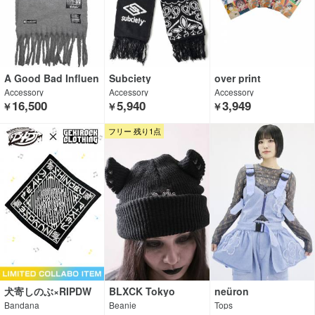
A Good Bad Influen
Subciety
over print
ce
Accessory
Accessory
Accessory
16,500
5,940
3,949
￥
￥
￥
フリー 残り1点
犬寄しのぶ×RIPDW
BLXCK Tokyo
neüron
Bandana
Beanie
Tops