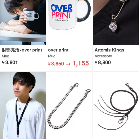
財部亮治×over print
over print
Artemis Kings
Mug
Mug
Accessory
1,155
3,801
8,800
￥
3,850
→
￥
￥