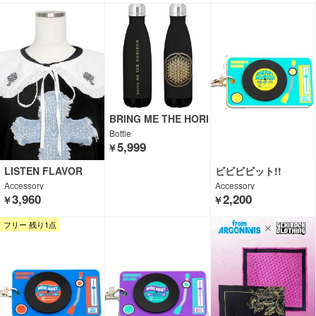
BRING ME THE HORI
ZON
Bottle
5,999
￥
LISTEN FLAVOR
ビビビビット!!
Accessory
Accessory
3,960
2,200
￥
￥
フリー 残り1点