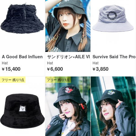
A Good Bad Influen
サンドリオン×AILE VI
Survive Said The Pro
ce
VANTES×GEKIROCK
phet
Hat
Hat
Hat
CLOTHING
15,400
6,600
3,850
￥
￥
￥
フリー 残り1点
フリー 残り1点