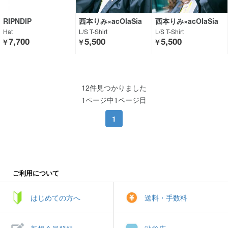
RIPNDIP
西本りみ×acOlaSia
西本りみ×acOlaSia
Hat
L/S T-Shirt
L/S T-Shirt
7,700
5,500
5,500
￥
￥
￥
12件見つかりました
1ページ中1ページ目
1
ご利用について
はじめての方へ
送料・手数料