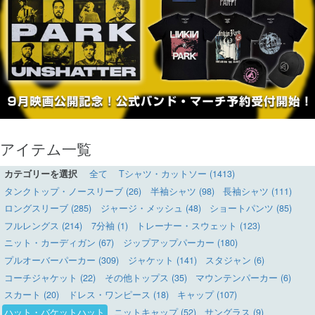
アイテム一覧
カテゴリーを選択
全て
Tシャツ・カットソー (1413)
タンクトップ・ノースリーブ (26)
半袖シャツ (98)
長袖シャツ (111)
ロングスリーブ (285)
ジャージ・メッシュ (48)
ショートパンツ (85)
フルレングス (214)
7分袖 (1)
トレーナー・スウェット (123)
ニット・カーディガン (67)
ジップアップパーカー (180)
プルオーバーパーカー (309)
ジャケット (141)
スタジャン (6)
コーチジャケット (22)
その他トップス (35)
マウンテンパーカー (6)
スカート (20)
ドレス・ワンピース (18)
キャップ (107)
ハット・バケットハット
ニットキャップ (52)
サングラス (9)