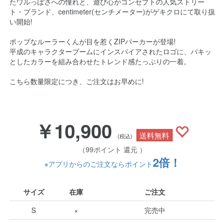
たワルっぽさへの憧れと、遊び心がコンセプトの人気ストリー
ト・ブランド、centimeter(センチメーター)がゲキクロにて取り扱
い開始!
ポップなルーラーくんが目を惹くZIPパーカーが登場!
平成のキャラクターブームにインスパイアされたロゴに、パキッ
としたカラーを組み合わせたトレンド感たっぷりの一着。
こちら数量限定につき、ご注文はお早めに!
￥10,900
送料無料
(税込)
（99ポイント 還元 ）
2倍！
※アプリからのご注文ならポイント
サイズ
在庫
ご注文
S
×
完売中