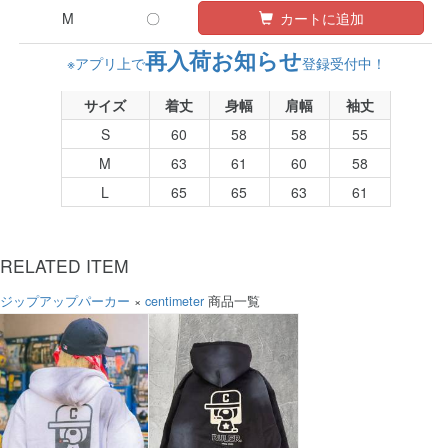
M
〇
カートに追加
再入荷お知らせ
※アプリ上で
登録受付中！
サイズ
着丈
身幅
肩幅
袖丈
S
60
58
58
55
M
63
61
60
58
L
65
65
63
61
RELATED ITEM
ジップアップパーカー
×
centimeter
商品一覧