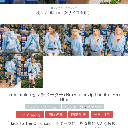
桃々 / 162cm （Sサイズ着用）
centimeter(センチメーター) Boxy ruler zip hoodie - Sax
Blue
ジップアップパーカー
ブランド一覧
>
centimeter
Int'l Shipping
国际送货
國際配送
국제 배송
「Back To The Childhood」をテーマに、思春期にみんな経験し