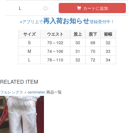
L
〇
カートに追加
再入荷お知らせ
※アプリ上で
登録受付中！
サイズ
ウエスト
股上
股下
裾幅
S
70～102
30
68
32
M
74～106
31
70
33
L
78～110
32
72
34
RELATED ITEM
フルレングス
×
centimeter
商品一覧