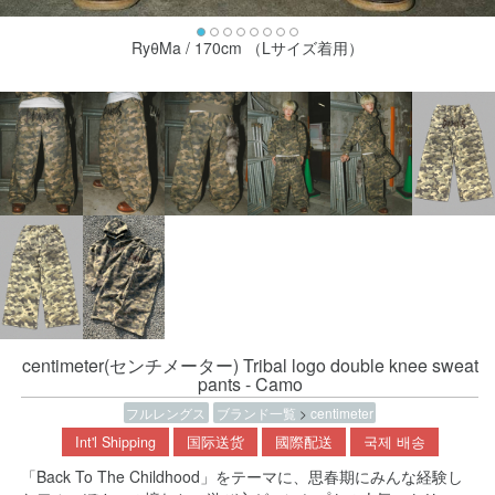
RyθMa / 170cm （Lサイズ着用）
centimeter(センチメーター) Tribal logo double knee sweat
pants - Camo
フルレングス
ブランド一覧
>
centimeter
Int'l Shipping
国际送货
國際配送
국제 배송
「Back To The Childhood」をテーマに、思春期にみんな経験し