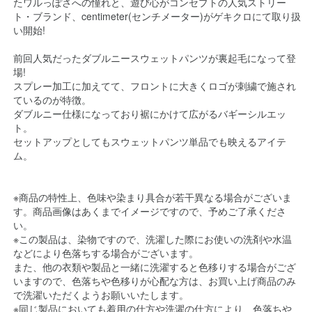
たワルっぽさへの憧れと、遊び心がコンセプトの人気ストリー
ト・ブランド、centimeter(センチメーター)がゲキクロにて取り扱
い開始!
前回人気だったダブルニースウェットパンツが裏起毛になって登
場!
スプレー加工に加えてて、フロントに大きくロゴが刺繍で施され
ているのが特徴。
ダブルニー仕様になっており裾にかけて広がるバギーシルエッ
ト。
セットアップとしてもスウェットパンツ単品でも映えるアイテ
ム。
※商品の特性上、色味や染まり具合が若干異なる場合がございま
す。商品画像はあくまでイメージですので、予めご了承くださ
い。
※この製品は、染物ですので、洗濯した際にお使いの洗剤や水温
などにより色落ちする場合がございます。
また、他の衣類や製品と一緒に洗濯すると色移りする場合がござ
いますので、色落ちや色移りが心配な方は、お買い上げ商品のみ
で洗濯いただくようお願いいたします。
※同じ製品においても着用の仕方や洗濯の仕方により、色落ちや