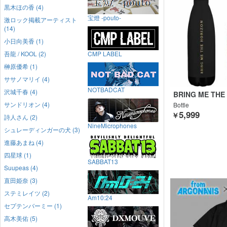
黒木ほの香 (4)
宝燈 -pouto-
激ロック掲載アーティスト
(14)
小日向美香 (1)
吾龍 / KOOL (2)
CMP LABEL
榊原優希 (1)
ササノマリイ (4)
NOTBADCAT
沢城千春 (4)
BRING ME THE
サンドリオン (4)
Bottle
5,999
￥
詩人さん (2)
NineMicrophones
シュレーディンガーの犬 (3)
進藤あまね (4)
四星球 (1)
SABBAT13
Suupeas (4)
直田姫奈 (3)
ステミレイツ (2)
Am10:24
セプテンバーミー (1)
高木美佑 (5)