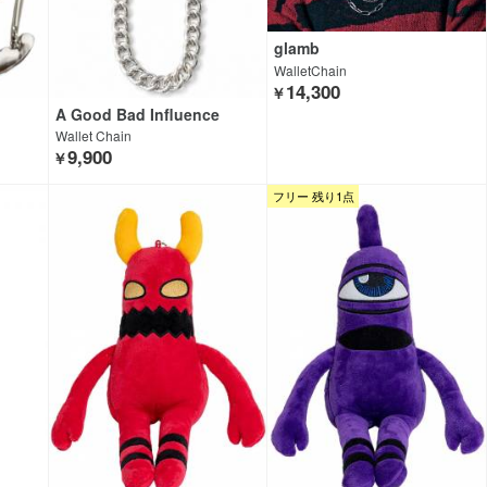
glamb
WalletChain
14,300
￥
A Good Bad Influence
Wallet Chain
9,900
￥
フリー 残り1点