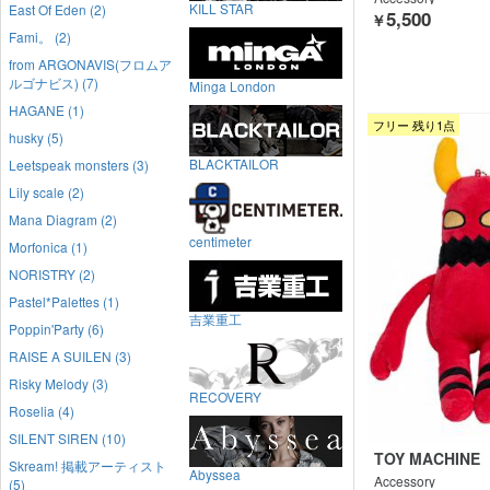
KILL STAR
East Of Eden (2)
5,500
￥
Fami。 (2)
from ARGONAVIS(フロムア
ルゴナビス) (7)
Minga London
HAGANE (1)
フリー 残り1点
husky (5)
BLACKTAILOR
Leetspeak monsters (3)
Lily scale (2)
Mana Diagram (2)
centimeter
Morfonica (1)
NORISTRY (2)
Pastel*Palettes (1)
吉業重工
Poppin'Party (6)
RAISE A SUILEN (3)
Risky Melody (3)
RECOVERY
Roselia (4)
SILENT SIREN (10)
TOY MACHINE
Skream! 掲載アーティスト
Abyssea
Accessory
(5)