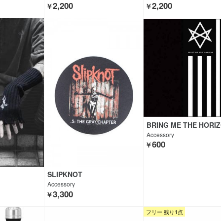
2,200
2,200
￥
￥
BRING ME THE HORI
Accessory
600
￥
SLIPKNOT
Accessory
3,300
￥
フリー 残り1点