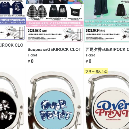
ROCK CLO
Suupeas×GEKIROCK CLOT
西尾夕香×GEKIROCK 
HING
ING
Ticket
Ticket
0
0
￥
￥
フリー 残り1点