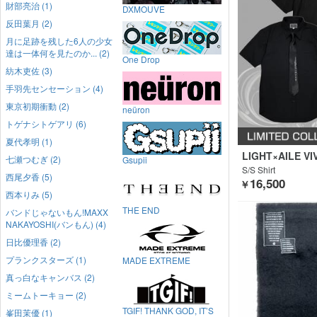
財部亮治 (1)
DXMOUVE
反田葉月 (2)
月に足跡を残した6人の少女
達は一体何を見たのか... (2)
One Drop
紡木吏佐 (3)
手羽先センセーション (4)
東京初期衝動 (2)
neüron
トゲナシトゲアリ (6)
夏代孝明 (1)
LIGHT×AILE V
七瀬つむぎ (2)
Gsupii
S/S Shirt
西尾夕香 (5)
16,500
￥
西本りみ (5)
THE END
バンドじゃないもん!MAXX
NAKAYOSHI(バンもん) (4)
日比優理香 (2)
プランクスターズ (1)
MADE EXTREME
真っ白なキャンバス (2)
ミームトーキョー (2)
TGIF! THANK GOD, IT’S
峯田茉優 (1)