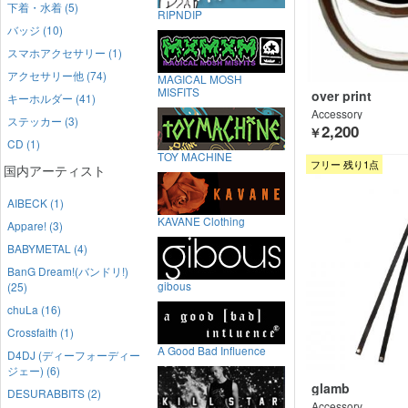
下着・水着 (5)
RIPNDIP
バッジ (10)
スマホアクセサリー (1)
アクセサリー他 (74)
MAGICAL MOSH
MISFITS
over print
キーホルダー (41)
Accessory
ステッカー (3)
2,200
￥
CD (1)
TOY MACHINE
フリー 残り1点
国内アーティスト
AIBECK (1)
KAVANE Clothing
Appare! (3)
BABYMETAL (4)
BanG Dream!(バンドリ!)
gibous
(25)
chuLa (16)
Crossfaith (1)
A Good Bad Influence
D4DJ (ディーフォーディー
ジェー) (6)
glamb
DESURABBITS (2)
Accessory