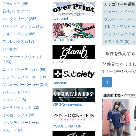
半袖シャツ (99)
カテゴリーを選択
長袖シャツ (111)
ジャージ・メッシュ 
over print
ロングスリーブ (286)
プルオーバーパーカー
ジャージ・メッシュ (48)
ドレス・ワンピース 
ショートパンツ (86)
バックパック (14)
SCENE TOKYO
フルレングス (217)
下着・水着 (5)
バ
7分袖 (2)
条件を指定する
トレーナー・スウェット
glamb
(123)
74件見つかりま
ニット・カーディガン (68)
1ページ中1ペー
ジップアップパーカー (180)
1
Subciety
プルオーバーパーカー (312)
ジャケット (141)
発売前
スタジャン (6)
VIRGOwearworks
コーチジャケット (22)
その他トップス (36)
マウンテンパーカー (6)
PSYCHO NATION
スカート (20)