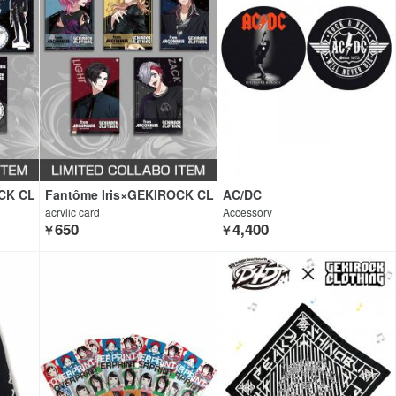
OCK CL
Fantôme Iris×GEKIROCK CL
AC/DC
OTHING
acrylic card
Accessory
650
4,400
￥
￥