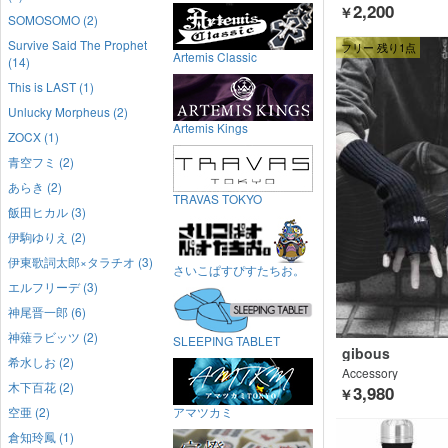
2,200
￥
SOMOSOMO (2)
Survive Said The Prophet
フリー 残り1点
Artemis Classic
(14)
This is LAST (1)
Unlucky Morpheus (2)
Artemis Kings
ZOCX (1)
青空フミ (2)
あらき (2)
TRAVAS TOKYO
飯田ヒカル (3)
伊駒ゆりえ (2)
伊東歌詞太郎×タラチオ (3)
さいこぱすぴすたちお。
エルフリーデ (3)
神尾晋一郎 (6)
神薙ラビッツ (2)
SLEEPING TABLET
gibous
希水しお (2)
Accessory
木下百花 (2)
3,980
￥
空亜 (2)
アマツカミ
倉知玲鳳 (1)