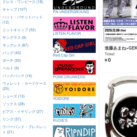
ドレス・ワンピース (18)
キャップ (107)
P.N UNDERGROUND
ハット・バケットハット
(12)
ニットキャップ (52)
LISTEN FLAVOR
サングラス (9)
ネックレス (87)
進藤あまね×GEKI
THING
バッグ (45)
Ticket
Red Cap Girl
0
￥
ポーチ (30)
ベルト (9)
バックパック (14)
PUNK DRUNKERS
ウォレット・カードケース
(20)
シューズ (13)
YOIDORE
ソックス (28)
ピアス・イヤリング (27)
リング (37)
RUDIE'S
ラバーバンド・ブレスレッ
ト (21)