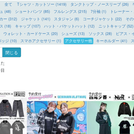
全て
Tシャツ・カットソー (1419)
タンクトップ・ノースリーブ (26)
(48)
ショートパンツ (85)
フルレングス (215)
7分袖 (1)
トレーナー・ス
 (312)
ジャケット (141)
スタジャン (6)
コーチジャケット (22)
その
(18)
キャップ (107)
ハット・バケットハット (12)
ニットキャップ (52)
ウォレット・カードケース (20)
シューズ (13)
ソックス (28)
ピアス・イヤ
ッジ (10)
スマホアクセサリー (1)
アクセサリー他
キーホルダー (41)
ス
閉じる
した
ジ目
予約受付
予約受付