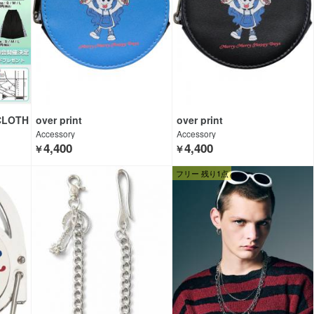
CLOTH
over print
over print
Accessory
Accessory
4,400
4,400
￥
￥
フリー 残り1点