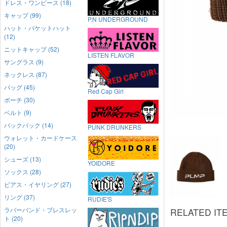
ドレス・ワンピース (18)
キャップ (99)
P.N UNDERGROUND
ハット・バケットハット
(12)
ニットキャップ (52)
LISTEN FLAVOR
サングラス (9)
ネックレス (87)
バッグ (45)
Red Cap Girl
ポーチ (30)
ベルト (9)
バックパック (14)
PUNK DRUNKERS
ウォレット・カードケース
(20)
シューズ (13)
YOIDORE
ソックス (28)
ピアス・イヤリング (27)
リング (37)
RUDIE'S
ラバーバンド・ブレスレッ
RELATED IT
ト (20)