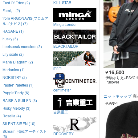
KILL STAR
East Of Eden (2)
Fami。 (2)
from ARGONAVIS(フロムア
ルゴナビス) (7)
Minga London
HAGANE (1)
husky (5)
BLACKTAILOR
Leetspeak monsters (3)
Lily scale (2)
Mana Diagram (2)
mnml
Morfonica (1)
16,500
￥
NORISTRY (2)
伊駒ゆりえ×PSYCHO
TAMORPHOSIS×G
Pullover
Pastel*Palettes (1)
HING
centimeter
Poppin'Party (6)
ニットキャップ
商
RAISE A SUILEN (3)
予約受付
Risky Melody (3)
吉業重工
Roselia (4)
SILENT SIREN (10)
Skream! 掲載アーティスト
RECOVERY
(5)