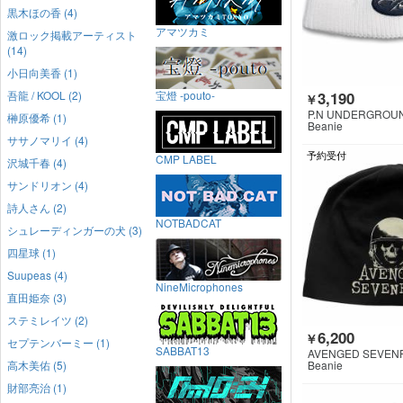
黒木ほの香 (4)
アマツカミ
激ロック掲載アーティスト
(14)
小日向美香 (1)
吾龍 / KOOL (2)
宝燈 -pouto-
3,190
￥
P.N UNDERGROU
榊原優希 (1)
Beanie
ササノマリイ (4)
予約受付
CMP LABEL
沢城千春 (4)
サンドリオン (4)
詩人さん (2)
NOTBADCAT
シュレーディンガーの犬 (3)
四星球 (1)
Suupeas (4)
NineMicrophones
直田姫奈 (3)
ステミレイツ (2)
6,200
￥
セプテンバーミー (1)
SABBAT13
AVENGED SEVEN
高木美佑 (5)
Beanie
財部亮治 (1)