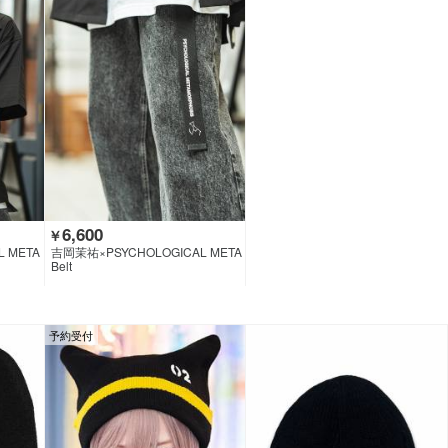
6,600
￥
 META
吉岡茉祐×PSYCHOLOGICAL META
CLOTHI
MORPHOSIS×GEKIROCK CLOTHI
Belt
NG
予約受付