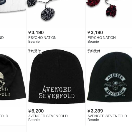
3,190
3,190
￥
￥
ND
PSYCHO NATION
PSYCHO NATION
Beanie
Beanie
予約受付
予約受付
6,200
3,399
￥
￥
FOLD
AVENGED SEVENFOLD
AVENGED SEVENFOLD
Beanie
Beanie