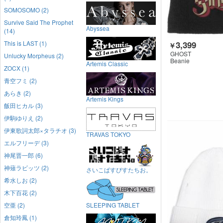
SOMOSOMO (2)
Survive Said The Prophet
Abyssea
(14)
This is LAST (1)
3,399
￥
GHOST
Unlucky Morpheus (2)
Beanie
Artemis Classic
ZOCX (1)
青空フミ (2)
あらき (2)
Artemis Kings
飯田ヒカル (3)
伊駒ゆりえ (2)
伊東歌詞太郎×タラチオ (3)
TRAVAS TOKYO
エルフリーデ (3)
神尾晋一郎 (6)
神薙ラビッツ (2)
さいこぱすぴすたちお。
希水しお (2)
木下百花 (2)
空亜 (2)
SLEEPING TABLET
倉知玲鳳 (1)