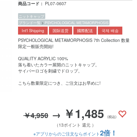
商品コード：
PL07-0607
ニットキャップ
ブランド一覧
>
PSYCHOLOGICAL METAMORPHOSIS
Int'l Shipping
国际送货
國際配送
국제 배송
PSYCHOLOGICAL METAMORPHOSIS 7th Collection 数量
限定一般販売開始!
QUALITY ACRYLIC 100%
落ち着いたカラー展開のニットキャップ。
サイバーロゴを刺繍でドロップ。
こちら数量限定につき、ご注文はお早めに!
￥1,485
→
￥4,950
(税込)
（13ポイント 還元 ）
2倍！
※アプリからのご注文ならポイント