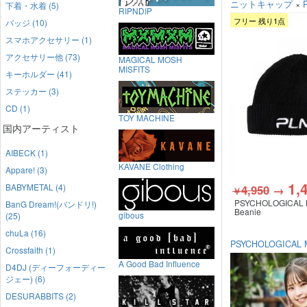
ニットキャップ
×
下着・水着 (5)
RIPNDIP
フリー 残り1点
バッジ (10)
スマホアクセサリー (1)
アクセサリー他 (73)
MAGICAL MOSH
MISFITS
キーホルダー (41)
ステッカー (3)
CD (1)
TOY MACHINE
国内アーティスト
AIBECK (1)
KAVANE Clothing
Appare! (3)
1,
BABYMETAL (4)
4,950
→
￥
PSYCHOLOGICAL
BanG Dream!(バンドリ!)
SIS
Beanie
gibous
(25)
chuLa (16)
PSYCHOLOGICAL
Crossfaith (1)
A Good Bad Influence
D4DJ (ディーフォーディー
ジェー) (6)
DESURABBITS (2)