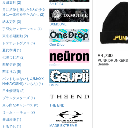
反田葉月 (2)
Am10:24
月に足跡を残した6人の少女
達は一体何を見たのか... (2)
紡木吏佐 (3)
DXMOUVE
手羽先センセーション (4)
東京初期衝動 (2)
トゲナシトゲアリ (6)
One Drop
夏代孝明 (1)
4,730
￥
七瀬つむぎ (2)
PUNK DRUNKERS
Beanie
西尾夕香 (5)
neüron
西本りみ (5)
バンドじゃないもん!MAXX
NAKAYOSHI(バンもん) (4)
Gsupii
日比優理香 (2)
プランクスターズ (1)
真っ白なキャンバス (2)
THE END
ミームトーキョー (2)
峯田茉優 (1)
MADE EXTREME
もるでお (1)