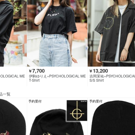
7,700
13,200
￥
￥
LOGICAL ME
伊駒ゆりえ×PSYCHOLOGICAL ME
吉岡茉祐×PSYCHOLOGICAL
EKIROCK CLOT
TAMORPHOSIS×GEKIROCK CLOT
MORPHOSIS×GEKIROCK 
T-Shirt
S/S Shirt
HING
NG
品一覧
予約受付
予約受付