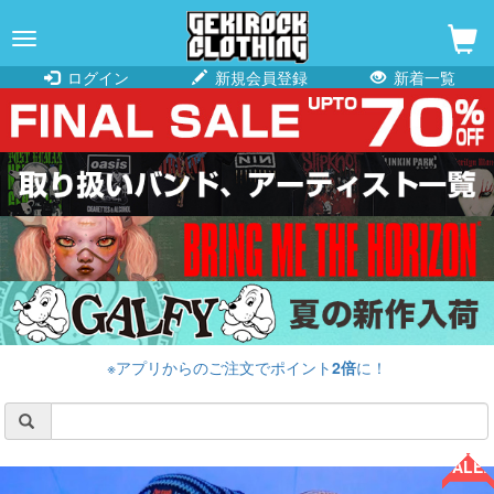
navigation
ログイン
新規会員登録
新着一覧
※アプリからのご注文でポイント
2倍
に！
SALE!!
SALE!!
SALE!!
SALE!!
SALE!!
SALE!!