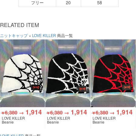
フリー
20
58
RELATED ITEM
ニットキャップ
×
LOVE KILLER
商品一覧
1,914
1,914
1,914
6,380
→
6,380
→
6,380
→
￥
￥
￥
LOVE KILLER
LOVE KILLER
LOVE KILLER
Beanie
Beanie
Beanie