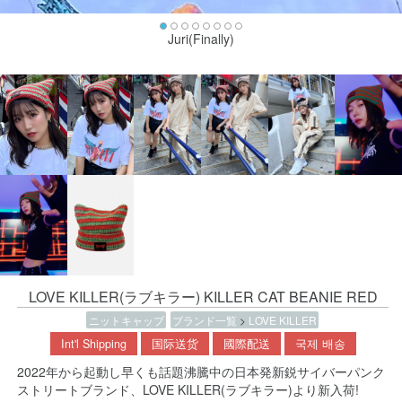
Juri(Finally)
LOVE KILLER(ラブキラー) KILLER CAT BEANIE RED
ニットキャップ
ブランド一覧
>
LOVE KILLER
Int'l Shipping
国际送货
國際配送
국제 배송
2022年から起動し早くも話題沸騰中の日本発新鋭サイバーパンク
ストリートブランド、LOVE KILLER(ラブキラー)より新入荷!