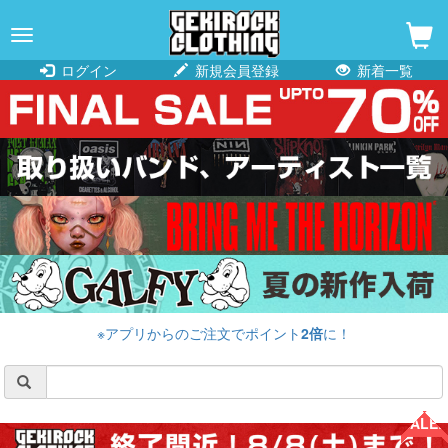
navigation
ログイン
新規会員登録
新着一覧
※アプリからのご注文でポイント
2倍
に！
SALE!!
SALE!!
SALE!!
SALE!!
SALE!!
SALE!!
SALE!!
SALE!!
SALE!!