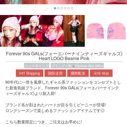
Forever 90s GALs(フォーエバーナインティーズギャルズ)
Heart LOGO Beanie Pink
ニットキャップ
ブランド一覧
>
Forever 90s GALs
Int'l Shipping
国际送货
國際配送
국제 배송
90年代に一世を風靡したギャル系ファッションをコンセプトとし
た新進気鋭ブランド、Forever 90s GALs(フォーエバーナインテ
ィーズギャルズ)より新入荷!
ブランド名が刻まれたハートが目を引くビーニーが登場!
ロングシーズンで楽しめるファッションアイテムです◎
こちら数量限定につき、ご注文はお早めに!