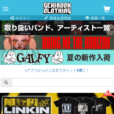
navigation
ログイン
新規会員登録
新着一覧
※アプリからのご注文でポイント
2倍
に！
SALE!!
SALE!!
SALE!!
SALE!!
SALE!!
SALE!!
SALE!!
SALE!!
SALE!!