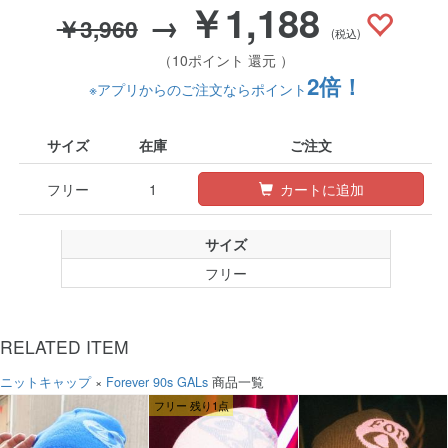
￥1,188
→
￥3,960
(税込)
（10ポイント 還元 ）
2倍！
※アプリからのご注文ならポイント
サイズ
在庫
ご注文
フリー
1
カートに追加
サイズ
フリー
RELATED ITEM
ニットキャップ
×
Forever 90s GALs
商品一覧
フリー 残り1点