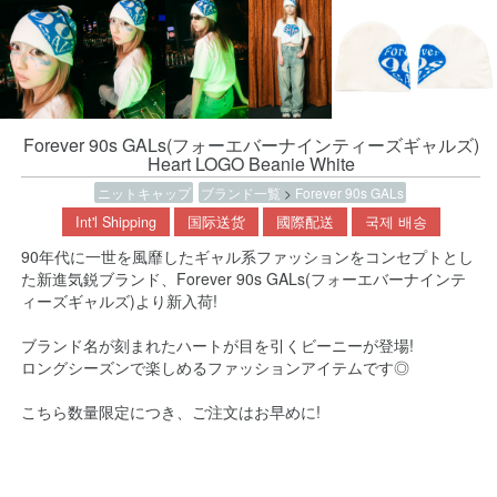
Forever 90s GALs(フォーエバーナインティーズギャルズ)
Heart LOGO Beanie White
ニットキャップ
ブランド一覧
>
Forever 90s GALs
Int'l Shipping
国际送货
國際配送
국제 배송
90年代に一世を風靡したギャル系ファッションをコンセプトとし
た新進気鋭ブランド、Forever 90s GALs(フォーエバーナインテ
ィーズギャルズ)より新入荷!
ブランド名が刻まれたハートが目を引くビーニーが登場!
ロングシーズンで楽しめるファッションアイテムです◎
こちら数量限定につき、ご注文はお早めに!