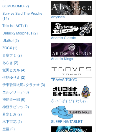
SOMOSOMO (2)
Survive Said The Prophet
Abyssea
(14)
This is LAST (1)
Unlucky Morpheus (2)
Artemis Classic
UtaGe! (2)
ZOCX (1)
青空フミ (2)
Artemis Kings
あらき (2)
飯田ヒカル (4)
伊駒ゆりえ (2)
TRAVAS TOKYO
伊東歌詞太郎×タラチオ (3)
エルフリーデ (3)
神尾晋一郎 (6)
さいこぱすぴすたちお。
神薙ラビッツ (2)
希水しお (2)
木下百花 (2)
SLEEPING TABLET
空亜 (2)