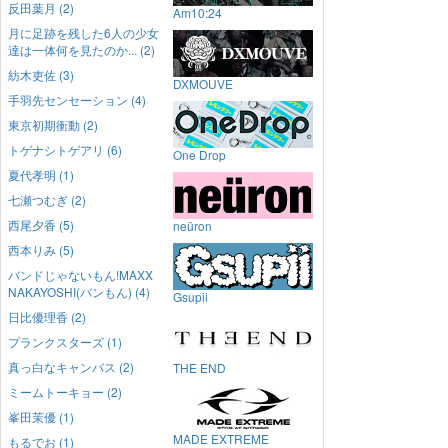
反田葉月 (2)
Am10:24
月に足跡を残した6人の少女
達は一体何を見たのか... (2)
紡木吏佐 (3)
DXMOUVE
手羽先センセーション (4)
東京初期衝動 (2)
トゲナシトゲアリ (6)
One Drop
夏代孝明 (1)
七瀬つむぎ (2)
西尾夕香 (5)
neüron
西本りみ (5)
バンドじゃないもん!MAXX
NAKAYOSHI(バンもん) (4)
Gsupii
日比優理香 (2)
プランクスターズ (1)
真っ白なキャンバス (2)
THE END
ミームトーキョー (2)
峯田茉優 (1)
MADE EXTREME
もるでお (1)