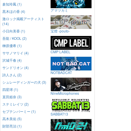
倉知玲鳳 (1)
アマツカミ
黒木ほの香 (4)
激ロック掲載アーティスト
(14)
小日向美香 (1)
宝燈 -pouto-
吾龍 / KOOL (2)
榊原優希 (1)
CMP LABEL
ササノマリイ (4)
沢城千春 (4)
サンドリオン (4)
NOTBADCAT
詩人さん (2)
シュレーディンガーの犬 (3)
四星球 (1)
NineMicrophones
直田姫奈 (3)
ステミレイツ (2)
セプテンバーミー (1)
SABBAT13
高木美佑 (5)
財部亮治 (1)