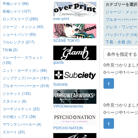
半袖シャツ (99)
カテゴリーを選択
長袖シャツ (107)
ジャージ・メッシュ 
over print
ロングスリーブ (285)
プルオーバーパーカー
ジャージ・メッシュ (43)
ドレス・ワンピース 
ショートパンツ (93)
バックパック (14)
SCENE TOKYO
フルレングス (217)
下着・水着 (5)
バ
7分袖 (2)
条件を指定する
トレーナー・スウェット
glamb
(126)
0件見つかりまし
ニット・カーディガン (66)
0ページ中1ペー
ジップアップパーカー (181)
1
Subciety
プルオーバーパーカー (319)
ジャケット (135)
スタジャン (6)
0件見つかりまし
VIRGOwearworks
コーチジャケット (22)
0ページ中1ペー
その他トップス (38)
1
マウンテンパーカー (4)
PSYCHO NATION
スカート (20)