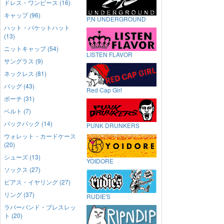
ドレス・ワンピース (16)
キャップ (96)
P.N UNDERGROUND
ハット・バケットハット
(13)
ニットキャップ (54)
LISTEN FLAVOR
サングラス (9)
ネックレス (81)
バッグ (43)
Red Cap Girl
ポーチ (31)
ベルト (7)
バックパック (14)
PUNK DRUNKERS
ウォレット・カードケース
(20)
シューズ (13)
YOIDORE
ソックス (27)
ピアス・イヤリング (27)
リング (37)
RUDIE'S
ラバーバンド・ブレスレッ
ト (20)