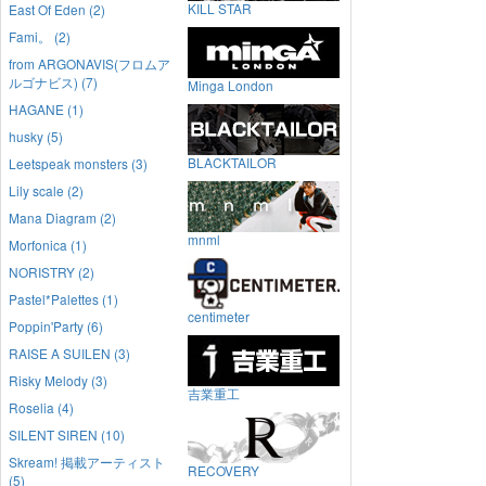
KILL STAR
East Of Eden (2)
Fami。 (2)
from ARGONAVIS(フロムア
ルゴナビス) (7)
Minga London
HAGANE (1)
husky (5)
BLACKTAILOR
Leetspeak monsters (3)
Lily scale (2)
Mana Diagram (2)
mnml
Morfonica (1)
NORISTRY (2)
Pastel*Palettes (1)
centimeter
Poppin'Party (6)
RAISE A SUILEN (3)
Risky Melody (3)
吉業重工
Roselia (4)
SILENT SIREN (10)
Skream! 掲載アーティスト
RECOVERY
(5)