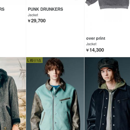
RS
PUNK DRUNKERS
Jacket
29,700
￥
over print
Jacket
14,300
￥
L 残り1点