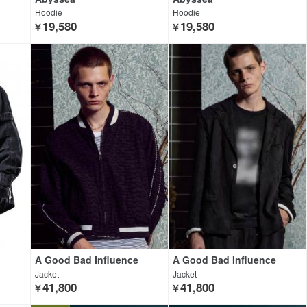
Hoodie
Hoodie
19,580
19,580
￥
￥
A Good Bad Influence
A Good Bad Influence
Jacket
Jacket
41,800
41,800
￥
￥