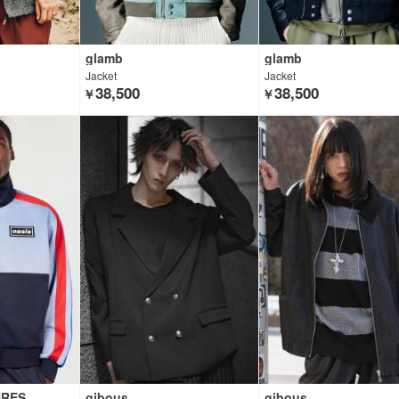
glamb
glamb
Jacket
Jacket
38,500
38,500
￥
￥
URES
gibous
gibous