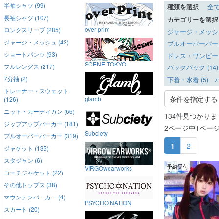
半袖シャツ (99)
種類を選択
全
長袖シャツ (107)
カテゴリーを選択
over print
ロングスリーブ (285)
ジャージ・メッシュ 
ジャージ・メッシュ (43)
プルオーバーパーカー
ショートパンツ (93)
ドレス・ワンピース 
SCENE TOKYO
フルレングス (217)
バックパック (14)
7分袖 (2)
下着・水着 (5)
バ
トレーナー・スウェット
条件を指定する
glamb
(126)
ニット・カーディガン (66)
134件見つかりま
ジップアップパーカー (181)
2ページ中1ペー
Subciety
プルオーバーパーカー (319)
1
2
ジャケット (135)
スタジャン (6)
予約受付
VIRGOwearworks
コーチジャケット (22)
その他トップス (38)
マウンテンパーカー (4)
PSYCHO NATION
スカート (20)