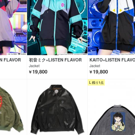
N FLAVOR
初音ミク×LISTEN FLAVOR
KAITO×LISTEN FLAV
Jacket
Jacket
19,800
19,800
￥
￥
L 残り1点