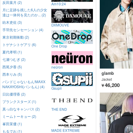
反田葉月 (2)
Am10:24
月に足跡を残した6人の少女
達は一体何を見たのか... (2)
紡木吏佐 (3)
DXMOUVE
手羽先センセーション (4)
東京初期衝動 (2)
トゲナシトゲアリ (6)
One Drop
夏代孝明 (1)
七瀬つむぎ (2)
西尾夕香 (5)
neüron
glamb
西本りみ (5)
Jacket
バンドじゃないもん!MAXX
46,200
￥
NAKAYOSHI(バンもん) (4)
Gsupii
日比優理香 (2)
プランクスターズ (1)
真っ白なキャンバス (2)
THE END
ミームトーキョー (2)
峯田茉優 (1)
MADE EXTREME
もるでお (1)