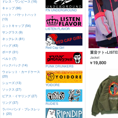
ドレス・ワンピース (16)
キャップ (96)
P.N UNDERGROUND
ハット・バケットハット
(13)
ニットキャップ (54)
LISTEN FLAVOR
サングラス (9)
ネックレス (81)
バッグ (43)
Red Cap Girl
重音テト×LISTE
ポーチ (31)
Jacket
ベルト (7)
19,800
￥
バックパック (14)
PUNK DRUNKERS
ウォレット・カードケース
(20)
シューズ (13)
YOIDORE
ソックス (27)
ピアス・イヤリング (27)
リング (37)
RUDIE'S
ラバーバンド・ブレスレッ
ト (20)