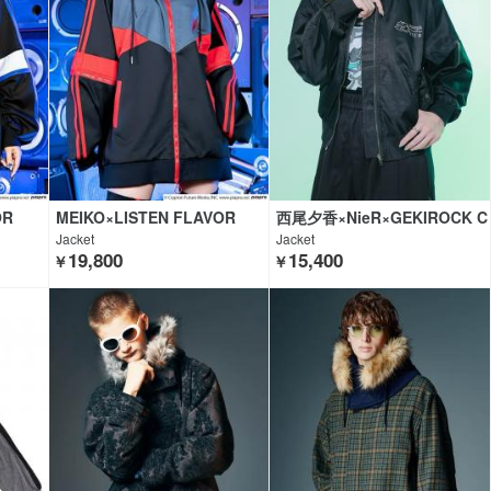
OR
MEIKO×LISTEN FLAVOR
西尾夕香×NieR×GEKIROCK C
LOTHING
Jacket
Jacket
19,800
15,400
￥
￥