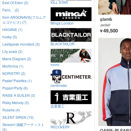
KILL STAR
East Of Eden (2)
Fami。 (2)
from ARGONAVIS(フロムア
glamb
ルゴナビス) (7)
Minga London
Jacket
HAGANE (1)
49,500
￥
husky (5)
BLACKTAILOR
Leetspeak monsters (3)
Lily scale (2)
Mana Diagram (2)
mnml
Morfonica (1)
NORISTRY (2)
Pastel*Palettes (1)
centimeter
Poppin'Party (6)
RAISE A SUILEN (3)
Risky Melody (3)
吉業重工
Roselia (4)
SILENT SIREN (10)
Skream! 掲載アーティスト
RECOVERY
(5)
OASIS×PLEAS