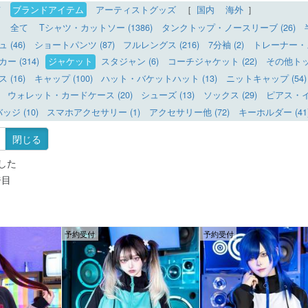
て
ブランドアイテム
アーティストグッズ
［
国内
海外
］
全て
Tシャツ・カットソー (1386)
タンクトップ・ノースリーブ (26)
(46)
ショートパンツ (87)
フルレングス (216)
7分袖 (2)
トレーナー・ス
 (314)
ジャケット
スタジャン (6)
コーチジャケット (22)
その他トップ
(16)
キャップ (100)
ハット・バケットハット (13)
ニットキャップ (54)
ウォレット・カードケース (20)
シューズ (13)
ソックス (29)
ピアス・イヤ
ッジ (10)
スマホアクセサリー (1)
アクセサリー他 (72)
キーホルダー (41
閉じる
した
ジ目
予約受付
予約受付