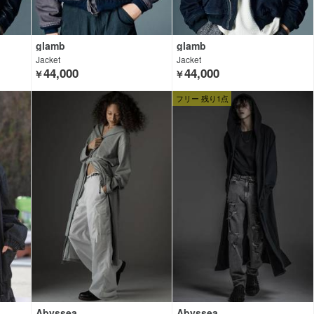
glamb
glamb
Jacket
Jacket
44,000
44,000
￥
￥
フリー 残り1点
Abyssea
Abyssea