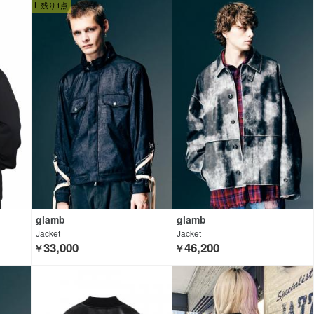
L 残り1点
glamb
glamb
Jacket
Jacket
33,000
46,200
￥
￥