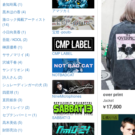
倉知玲鳳 (1)
アマツカミ
黒木ほの香 (4)
激ロック掲載アーティスト
(14)
小日向美香 (1)
宝燈 -pouto-
吾龍 / KOOL (2)
榊原優希 (1)
CMP LABEL
ササノマリイ (4)
沢城千春 (4)
サンドリオン (4)
NOTBADCAT
詩人さん (2)
シュレーディンガーの犬 (3)
四星球 (1)
over print
NineMicrophones
直田姫奈 (3)
Jacket
17,600
￥
ステミレイツ (2)
セプテンバーミー (1)
SABBAT13
L 残り1点
高木美佑 (5)
財部亮治 (1)