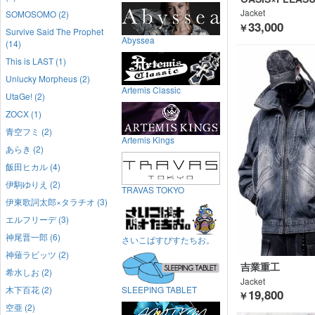
Jacket
SOMOSOMO (2)
33,000
￥
Survive Said The Prophet
Abyssea
(14)
This is LAST (1)
Unlucky Morpheus (2)
Artemis Classic
UtaGe! (2)
ZOCX (1)
青空フミ (2)
Artemis Kings
あらき (2)
飯田ヒカル (4)
伊駒ゆりえ (2)
TRAVAS TOKYO
伊東歌詞太郎×タラチオ (3)
エルフリーデ (3)
神尾晋一郎 (6)
さいこぱすぴすたちお。
神薙ラビッツ (2)
吉業重工
希水しお (2)
Jacket
木下百花 (2)
SLEEPING TABLET
19,800
￥
空亜 (2)