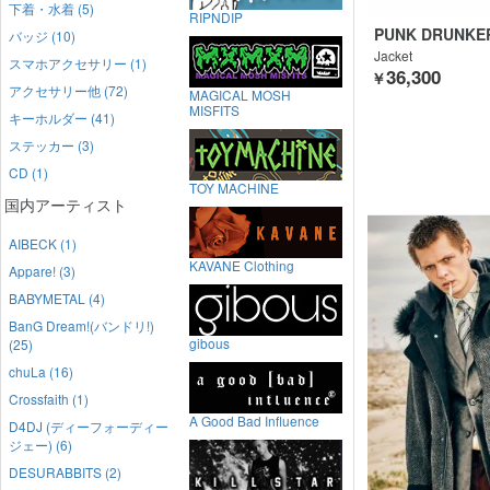
下着・水着 (5)
RIPNDIP
PUNK DRUNKE
バッジ (10)
Jacket
スマホアクセサリー (1)
36,300
￥
アクセサリー他 (72)
MAGICAL MOSH
MISFITS
キーホルダー (41)
ステッカー (3)
CD (1)
TOY MACHINE
国内アーティスト
AIBECK (1)
KAVANE Clothing
Appare! (3)
BABYMETAL (4)
BanG Dream!(バンドリ!)
gibous
(25)
chuLa (16)
Crossfaith (1)
A Good Bad Influence
D4DJ (ディーフォーディー
ジェー) (6)
DESURABBITS (2)