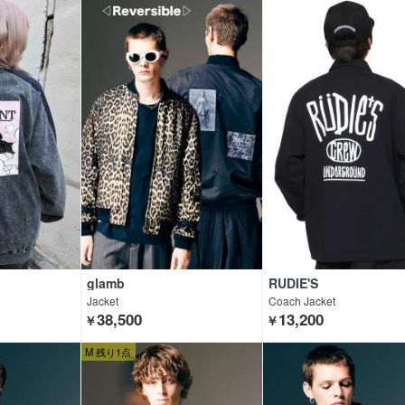
glamb
RUDIE'S
Jacket
Coach Jacket
38,500
13,200
￥
￥
M 残り1点