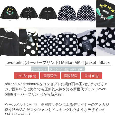
over print (オーバープリント) Melton MA-1 jacket - Black
ジャケット
ブランド一覧
>
over print
Int'l Shipping
国际送货
國際配送
국제 배송
retro50% : street50%をコンセプトに掲げ日本国内だけでなくア
ジア圏を中心に海外でも圧倒的人気を誇る新世代ブランドover
print(オーバープリント)から新入荷!
ウールメルトン生地、高密度サテンによるデザイナーのアメカジ
愛を詰め込んだスタジャンをドッキングしたようなデザインの
MA-1ジャケット。