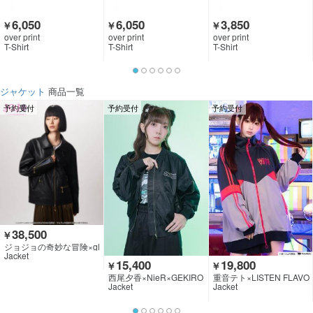
6,050
6,050
3,850
￥
￥
￥
over print
over print
over print
T-Shirt
T-Shirt
T-Shirt
ジャケット
商品一覧
予約受付
予約受付
予約受付
38,500
￥
ジョジョの奇妙な冒険×gl
amb
Jacket
15,400
19,800
￥
￥
西尾夕香×NieR×GEKIRO
重音テト×LISTEN FLAVO
CK CLOTHING
R
Jacket
Jacket