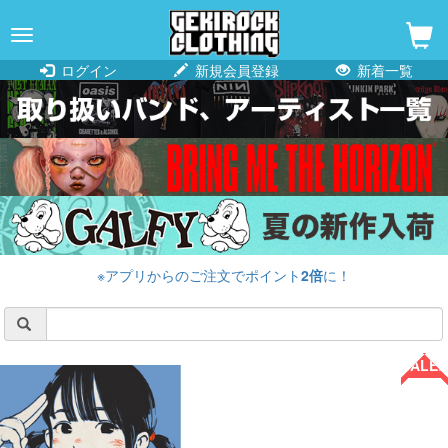
navigation
ログイン
新規会員登録
新着一覧
※アプリからのご注文でポイント
2倍
に！
SALE!!
SALE!!