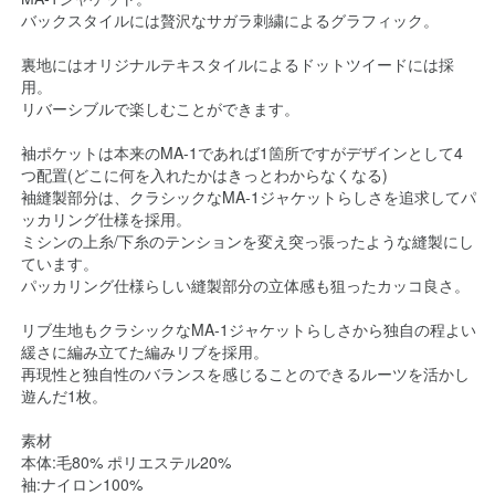
バックスタイルには贅沢なサガラ刺繍によるグラフィック。
裏地にはオリジナルテキスタイルによるドットツイードには採
用。
リバーシブルで楽しむことができます。
袖ポケットは本来のMA-1であれば1箇所ですがデザインとして4
つ配置(どこに何を入れたかはきっとわからなくなる)
袖縫製部分は、クラシックなMA-1ジャケットらしさを追求してパ
ッカリング仕様を採用。
ミシンの上糸/下糸のテンションを変え突っ張ったような縫製にし
ています。
パッカリング仕様らしい縫製部分の立体感も狙ったカッコ良さ。
リブ生地もクラシックなMA-1ジャケットらしさから独自の程よい
緩さに編み立てた編みリブを採用。
再現性と独自性のバランスを感じることのできるルーツを活かし
遊んだ1枚。
素材
本体:毛80% ポリエステル20%
袖:ナイロン100%