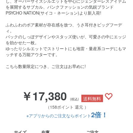
し、オーバーサイズシルエットを中心にジェンダーレスアイテム
を展開するサブカル、パンクファッションの気鋭ブランド
PSYCHO NATION(サイコ・ネーション)より新入荷!
ふわふわのボア素材が存在感を放つ、うさ耳付きビッグフーデ
ィ。
バックのしっぽデザインやスタッズ使いが、可愛さの中にエッジ
を効かせた一枚。
ゆったりシルエットでストリートにも地雷・量産系コーデにもマ
ッチする万能アウターです。
こちら数量限定につき、ご注文はお早めに!
￥17,380
送料無料
(税込)
（158ポイント 還元 ）
2倍！
※アプリからのご注文ならポイント
サイズ
在庫
ご注文