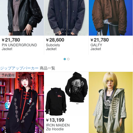
21,780
28,600
21,780
￥
￥
￥
P.N UNDERGROUND
Subciety
GALFY
Jacket
Jacket
Jacket
ジップアップパーカー
商品一覧
予約受付
13,199
￥
IRON MAIDEN
Zip Hoodie