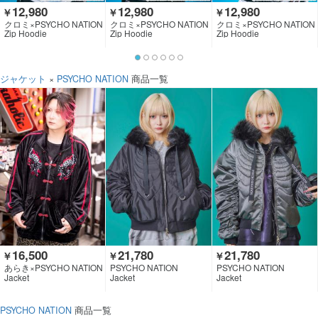
12,980
12,980
12,980
￥
￥
￥
クロミ×PSYCHO NATION
クロミ×PSYCHO NATION
クロミ×PSYCHO NATION
Zip Hoodie
Zip Hoodie
Zip Hoodie
ジャケット
×
PSYCHO NATION
商品一覧
16,500
21,780
21,780
￥
￥
￥
あらき×PSYCHO NATION
PSYCHO NATION
PSYCHO NATION
×GEKIROCK CLOTHING
Jacket
Jacket
Jacket
PSYCHO NATION
商品一覧