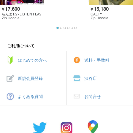
17,600
15,180
￥
￥
らんま1/2×LISTEN FLAV
GALFY
OR
Zip Hoodie
Zip Hoodie
ご利用について
はじめての方へ
送料・手数料
新規会員登録
渋谷店
よくある質問
お問合せ