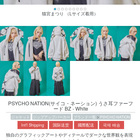
猫宮まつり （Lサイズ着用）
PSYCHO NATION(サイコ・ネーション) うさ耳ファーフ
ード BZ - White
ジャケット
ジップアップパーカー
ブランド一覧
>
PSYCHO NATION
Int'l Shipping
国际送货
國際配送
국제 배송
独自のグラフィックアートやディテールでダークな世界観を表現