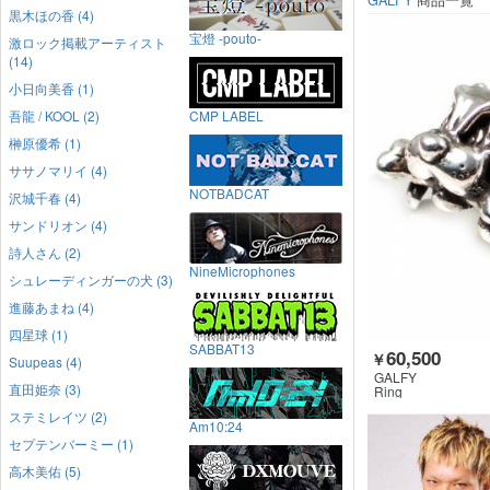
GALFY
商品一覧
黒木ほの香 (4)
宝燈 -pouto-
激ロック掲載アーティスト
(14)
小日向美香 (1)
吾龍 / KOOL (2)
CMP LABEL
榊原優希 (1)
ササノマリイ (4)
NOTBADCAT
沢城千春 (4)
サンドリオン (4)
詩人さん (2)
NineMicrophones
シュレーディンガーの犬 (3)
進藤あまね (4)
四星球 (1)
SABBAT13
60,500
￥
Suupeas (4)
GALFY
直田姫奈 (3)
Ring
ステミレイツ (2)
Am10:24
セプテンバーミー (1)
高木美佑 (5)