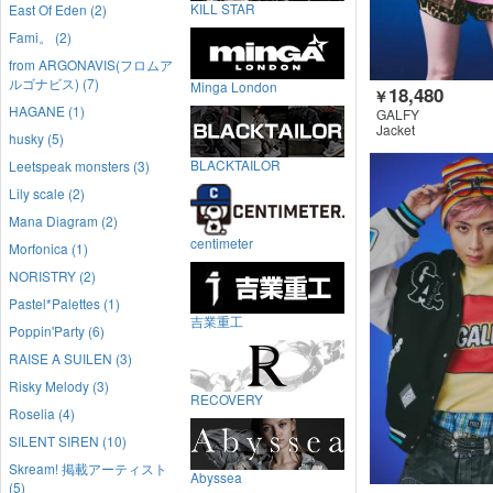
KILL STAR
East Of Eden (2)
Fami。 (2)
from ARGONAVIS(フロムア
ルゴナビス) (7)
Minga London
18,480
￥
HAGANE (1)
GALFY
Jacket
husky (5)
BLACKTAILOR
Leetspeak monsters (3)
Lily scale (2)
Mana Diagram (2)
centimeter
Morfonica (1)
NORISTRY (2)
Pastel*Palettes (1)
吉業重工
Poppin'Party (6)
RAISE A SUILEN (3)
Risky Melody (3)
RECOVERY
Roselia (4)
SILENT SIREN (10)
Skream! 掲載アーティスト
Abyssea
(5)