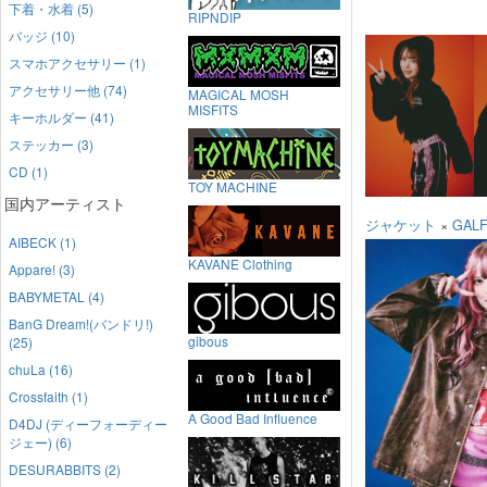
下着・水着 (5)
RIPNDIP
バッジ (10)
スマホアクセサリー (1)
アクセサリー他 (74)
MAGICAL MOSH
MISFITS
キーホルダー (41)
ステッカー (3)
CD (1)
TOY MACHINE
国内アーティスト
ジャケット
×
GAL
AIBECK (1)
KAVANE Clothing
Appare! (3)
BABYMETAL (4)
BanG Dream!(バンドリ!)
gibous
(25)
chuLa (16)
Crossfaith (1)
A Good Bad Influence
D4DJ (ディーフォーディー
ジェー) (6)
DESURABBITS (2)