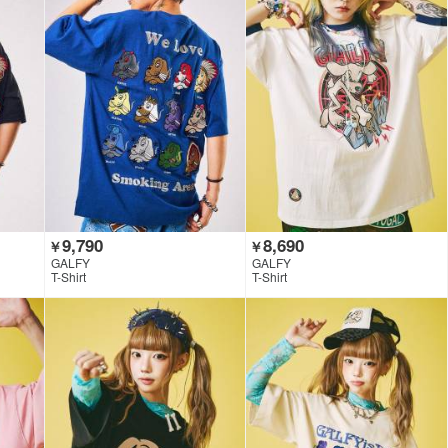
9,790
8,690
￥
￥
GALFY
GALFY
T-Shirt
T-Shirt