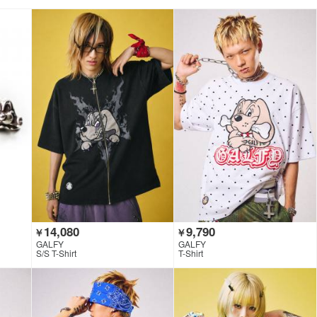
14,080
9,790
￥
￥
GALFY
GALFY
S/S T-Shirt
T-Shirt