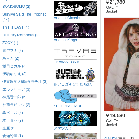
21,780
￥
SOMOSOMO (2)
GALFY
Jacket
Survive Said The Prophet
Artemis Classic
(14)
This is LAST (1)
Unlucky Morpheus (2)
Artemis Kings
ZOCX (1)
青空フミ (2)
あらき (2)
TRAVAS TOKYO
飯田ヒカル (3)
伊駒ゆりえ (2)
伊東歌詞太郎×タラチオ (3)
さいこぱすぴすたちお。
エルフリーデ (3)
神尾晋一郎 (6)
神薙ラビッツ (2)
SLEEPING TABLET
希水しお (2)
19,580
￥
木下百花 (2)
GALFY
Jacket
空亜 (2)
アマツカミ
倉知玲鳳 (1)