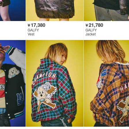
17,380
21,780
￥
￥
GALFY
GALFY
Vest
Jacket