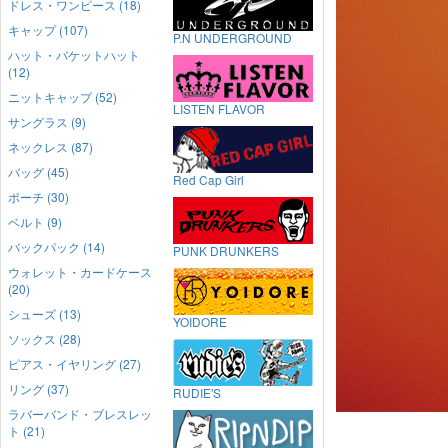
ドレス・ワンピース (18)
キャップ (107)
P.N UNDERGROUND
ハット・バケットハット
(12)
ニットキャップ (52)
LISTEN FLAVOR
サングラス (9)
ネックレス (87)
バッグ (45)
Red Cap Girl
ポーチ (30)
ベルト (9)
バックパック (14)
PUNK DRUNKERS
ウォレット・カードケース
(20)
シューズ (13)
YOIDORE
ソックス (28)
ピアス・イヤリング (27)
リング (37)
RUDIE'S
ラバーバンド・ブレスレッ
ト (21)