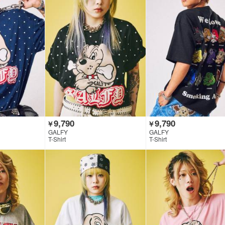
9,790
9,790
￥
￥
GALFY
GALFY
T-Shirt
T-Shirt