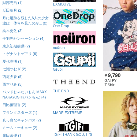
財部亮治 (1)
DXMOUVE
反田葉月 (2)
月に足跡を残した6人の少女
達は一体何を見たのか... (2)
One Drop
紡木吏佐 (3)
手羽先センセーション (4)
東京初期衝動 (2)
neüron
トゲナシトゲアリ (6)
夏代孝明 (1)
七瀬つむぎ (2)
Gsupii
9,790
￥
西尾夕香 (5)
GALFY
西本りみ (5)
T-Shirt
THE END
バンドじゃないもん!MAXX
NAKAYOSHI(バンもん) (4)
日比優理香 (2)
プランクスターズ (1)
MADE EXTREME
真っ白なキャンバス (2)
ミームトーキョー (2)
TGIF! THANK GOD, IT’S
峯田茉優 (1)