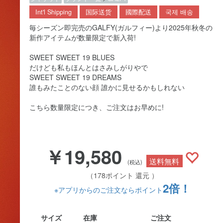
Int'l Shipping
国际送货
國際配送
국제 배송
毎シーズン即完売のGALFY(ガルフィー)より2025年秋冬の
新作アイテムが数量限定で新入荷!
SWEET SWEET 19 BLUES
だけども私もほんとはさみしがりやで
SWEET SWEET 19 DREAMS
誰もみたことのない顔 誰かに見せるかもしれない
こちら数量限定につき、ご注文はお早めに!
￥19,580
送料無料
(税込)
（178ポイント 還元 ）
2倍！
※アプリからのご注文ならポイント
サイズ
在庫
ご注文