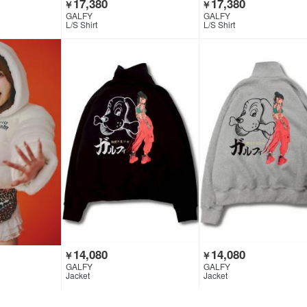
17,380
17,380
￥
￥
GALFY
GALFY
L/S Shirt
L/S Shirt
14,080
14,080
￥
￥
GALFY
GALFY
Jacket
Jacket