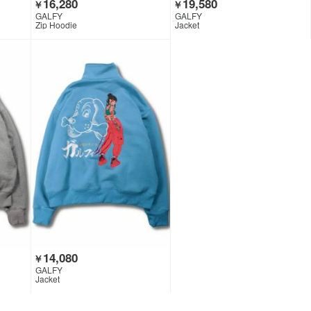
16,280
19,580
￥
￥
GALFY
GALFY
Zip Hoodie
Jacket
14,080
￥
GALFY
Jacket