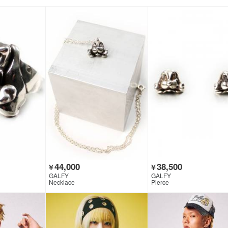
44,000
38,500
￥
￥
GALFY
GALFY
Necklace
Pierce