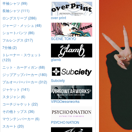
半袖シャツ (99)
長袖シャツ (111)
over print
ロングスリーブ (286)
ジャージ・メッシュ (48)
ショートパンツ (86)
SCENE TOKYO
フルレングス (217)
7分袖 (2)
トレーナー・スウェット
glamb
(123)
ニット・カーディガン (68)
ジップアップパーカー (180)
Subciety
プルオーバーパーカー (312)
ジャケット (141)
スタジャン (6)
VIRGOwearworks
コーチジャケット (22)
その他トップス (36)
マウンテンパーカー (6)
PSYCHO NATION
スカート (20)