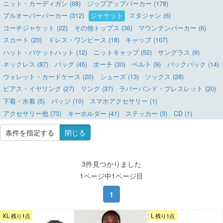
ニット・カーディガン (68)
ジップアップパーカー (178)
プルオーバーパーカー (312)
ジャケット
スタジャン (6)
コーチジャケット (22)
その他トップス (36)
マウンテンパーカー (6)
スカート (20)
ドレス・ワンピース (18)
キャップ (107)
ハット・バケットハット (12)
ニットキャップ (52)
サングラス (9)
ネックレス (87)
バッグ (45)
ポーチ (30)
ベルト (9)
バックパック (14)
ウォレット・カードケース (20)
シューズ (13)
ソックス (28)
ピアス・イヤリング (27)
リング (37)
ラバーバンド・ブレスレット (20)
下着・水着 (5)
バッジ (10)
スマホアクセサリー (1)
アクセサリー他 (73)
キーホルダー (41)
ステッカー (3)
CD (1)
条件を指定する
閉じる
3件見つかりました
1ページ中1ページ目
1
XL 残り1点
L 残り1点