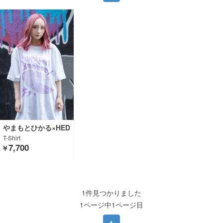
やまもとひかる×HED
WiNG×GEKIROCK C
T-Shirt
LOTHING
7,700
￥
1件見つかりました
1ページ中1ページ目
1