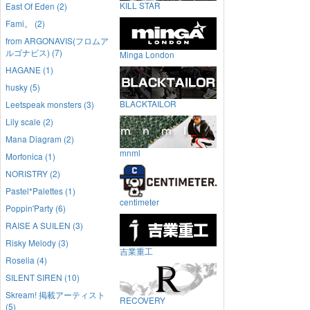
KILL STAR
East Of Eden (2)
Fami。 (2)
from ARGONAVIS(フロムア
ルゴナビス) (7)
Minga London
HAGANE (1)
husky (5)
BLACKTAILOR
Leetspeak monsters (3)
Lily scale (2)
Mana Diagram (2)
mnml
Morfonica (1)
NORISTRY (2)
Pastel*Palettes (1)
centimeter
Poppin'Party (6)
RAISE A SUILEN (3)
Risky Melody (3)
吉業重工
Roselia (4)
SILENT SIREN (10)
Skream! 掲載アーティスト
RECOVERY
(5)