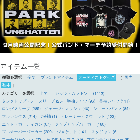
アイテム一覧
種類を選択
全て
ブランドアイテム
アーティストグッズ
［
国内
海外
］
カテゴリーを選択
全て
Tシャツ・カットソー (1413)
タンクトップ・ノースリーブ (25)
半袖シャツ (96)
長袖シャツ (111)
ロングスリーブ (285)
ジャージ・メッシュ (48)
ショートパンツ (85)
フルレングス (214)
7分袖 (1)
トレーナー・スウェット (123)
ニット・カーディガン (67)
ジップアップパーカー (180)
プルオーバーパーカー (309)
ジャケット (141)
スタジャン (6)
コーチジャケット (22)
その他トップス (35)
マウンテンパーカー (6)