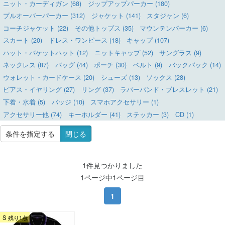
ニット・カーディガン (68)
ジップアップパーカー (180)
プルオーバーパーカー (312)
ジャケット (141)
スタジャン (6)
コーチジャケット (22)
その他トップス (35)
マウンテンパーカー (6)
スカート (20)
ドレス・ワンピース (18)
キャップ (107)
ハット・バケットハット (12)
ニットキャップ (52)
サングラス (9)
ネックレス (87)
バッグ (44)
ポーチ (30)
ベルト (9)
バックパック (14)
ウォレット・カードケース (20)
シューズ (13)
ソックス (28)
ピアス・イヤリング (27)
リング (37)
ラバーバンド・ブレスレット (21)
下着・水着 (5)
バッジ (10)
スマホアクセサリー (1)
アクセサリー他 (74)
キーホルダー (41)
ステッカー (3)
CD (1)
条件を指定する
閉じる
1件見つかりました
1ページ中1ページ目
1
S 残り1点