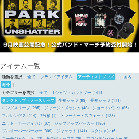
アイテム一覧
種類を選択
全て
ブランドアイテム
アーティストグッズ
［
国内
海外
］
カテゴリーを選択
全て
Tシャツ・カットソー (1414)
タンクトップ・ノースリーブ
半袖シャツ (98)
長袖シャツ (111)
ロングスリーブ (285)
ジャージ・メッシュ (48)
ショートパンツ (85)
フルレングス (214)
7分袖 (1)
トレーナー・スウェット (123)
ニット・カーディガン (67)
ジップアップパーカー (180)
プルオーバーパーカー (309)
ジャケット (141)
スタジャン (6)
コーチジャケット (22)
その他トップス (35)
マウンテンパーカー (6)