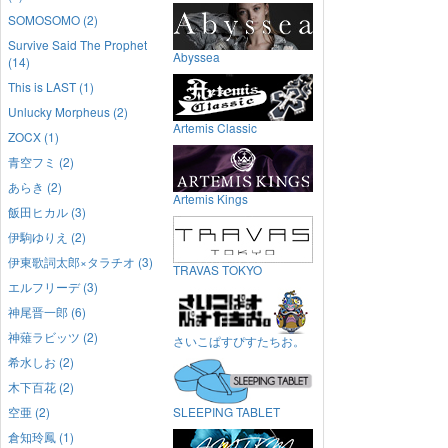
SOMOSOMO (2)
Survive Said The Prophet
Abyssea
(14)
This is LAST (1)
Unlucky Morpheus (2)
Artemis Classic
ZOCX (1)
青空フミ (2)
あらき (2)
Artemis Kings
飯田ヒカル (3)
伊駒ゆりえ (2)
伊東歌詞太郎×タラチオ (3)
TRAVAS TOKYO
エルフリーデ (3)
神尾晋一郎 (6)
神薙ラビッツ (2)
さいこぱすぴすたちお。
希水しお (2)
木下百花 (2)
空亜 (2)
SLEEPING TABLET
倉知玲鳳 (1)