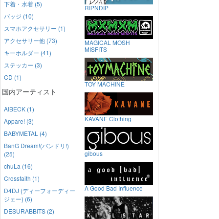
下着・水着 (5)
RIPNDIP
バッジ (10)
スマホアクセサリー (1)
アクセサリー他 (73)
MAGICAL MOSH
MISFITS
キーホルダー (41)
ステッカー (3)
CD (1)
TOY MACHINE
国内アーティスト
AIBECK (1)
KAVANE Clothing
Appare! (3)
BABYMETAL (4)
BanG Dream!(バンドリ!)
gibous
(25)
chuLa (16)
Crossfaith (1)
A Good Bad Influence
D4DJ (ディーフォーディー
ジェー) (6)
DESURABBITS (2)