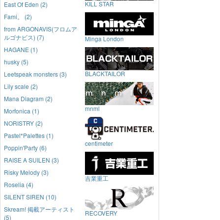
KILL STAR
East Of Eden (2)
Fami。 (2)
from ARGONAVIS(フロムア
ルゴナビス) (7)
Minga London
HAGANE (1)
husky (5)
BLACKTAILOR
Leetspeak monsters (3)
Lily scale (2)
Mana Diagram (2)
mnml
Morfonica (1)
NORISTRY (2)
Pastel*Palettes (1)
centimeter
Poppin'Party (6)
RAISE A SUILEN (3)
Risky Melody (3)
吉業重工
Roselia (4)
SILENT SIREN (10)
Skream! 掲載アーティスト
RECOVERY
(5)