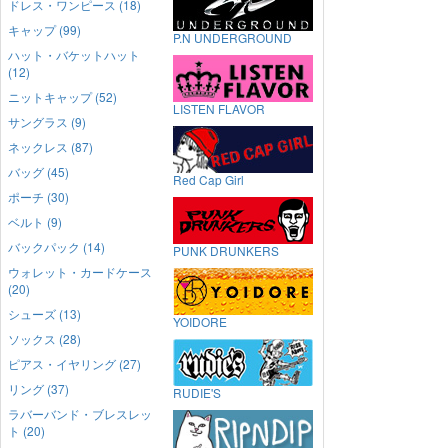
ドレス・ワンピース (18)
キャップ (99)
P.N UNDERGROUND
ハット・バケットハット
(12)
ニットキャップ (52)
LISTEN FLAVOR
サングラス (9)
ネックレス (87)
バッグ (45)
Red Cap Girl
ポーチ (30)
ベルト (9)
バックパック (14)
PUNK DRUNKERS
ウォレット・カードケース
(20)
シューズ (13)
YOIDORE
ソックス (28)
ピアス・イヤリング (27)
リング (37)
RUDIE'S
ラバーバンド・ブレスレッ
ト (20)