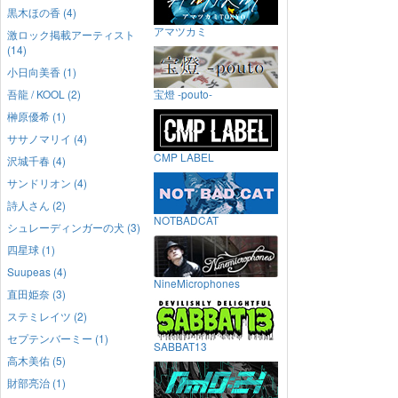
黒木ほの香 (4)
アマツカミ
激ロック掲載アーティスト
(14)
小日向美香 (1)
吾龍 / KOOL (2)
宝燈 -pouto-
榊原優希 (1)
ササノマリイ (4)
CMP LABEL
沢城千春 (4)
サンドリオン (4)
詩人さん (2)
NOTBADCAT
シュレーディンガーの犬 (3)
四星球 (1)
Suupeas (4)
NineMicrophones
直田姫奈 (3)
ステミレイツ (2)
セプテンバーミー (1)
SABBAT13
高木美佑 (5)
財部亮治 (1)