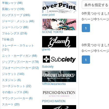
半袖シャツ (98)
条件を指定する
長袖シャツ (109)
0件見つかりまし
over print
ロングスリーブ (285)
0ページ中1ペー
ジャージ・メッシュ (46)
ショートパンツ (86)
1
SCENE TOKYO
フルレングス (216)
7分袖 (2)
0件見つかりまし
トレーナー・スウェット
glamb
(121)
0ページ中1ペー
ニット・カーディガン (68)
1
ジップアップパーカー (178)
Subciety
プルオーバーパーカー (312)
ジャケット (140)
スタジャン (6)
VIRGOwearworks
コーチジャケット (22)
その他トップス (36)
マウンテンパーカー (6)
PSYCHO NATION
スカート (20)