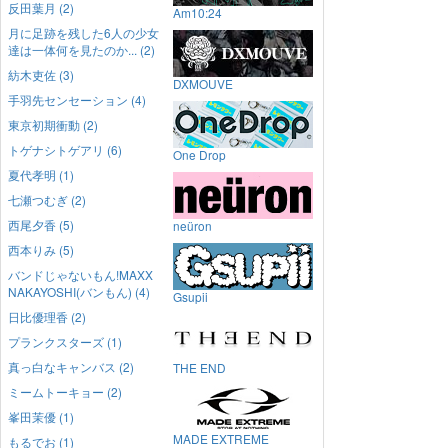
反田葉月 (2)
Am10:24
月に足跡を残した6人の少女
達は一体何を見たのか... (2)
紡木吏佐 (3)
DXMOUVE
手羽先センセーション (4)
東京初期衝動 (2)
トゲナシトゲアリ (6)
One Drop
夏代孝明 (1)
七瀬つむぎ (2)
西尾夕香 (5)
neüron
西本りみ (5)
バンドじゃないもん!MAXX
NAKAYOSHI(バンもん) (4)
Gsupii
日比優理香 (2)
プランクスターズ (1)
真っ白なキャンバス (2)
THE END
ミームトーキョー (2)
峯田茉優 (1)
MADE EXTREME
もるでお (1)