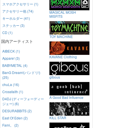
スマホアクセサリー (1)
アクセサリー他 (74)
MAGICAL MOSH
MISFITS
キーホルダー (41)
ステッカー (3)
CD (1)
TOY MACHINE
国内アーティスト
AIBECK (1)
KAVANE Clothing
Appare! (3)
BABYMETAL (4)
BanG Dream!(バンドリ!)
gibous
(25)
chuLa (16)
Crossfaith (1)
A Good Bad Influence
D4DJ (ディーフォーディー
ジェー) (6)
DESURABBITS (2)
KILL STAR
East Of Eden (2)
Fami。 (2)