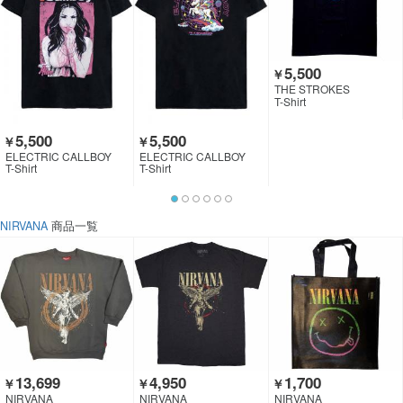
5,500
￥
THE STROKES
T-Shirt
5,500
5,500
￥
￥
ELECTRIC CALLBOY
ELECTRIC CALLBOY
T-Shirt
T-Shirt
NIRVANA
商品一覧
13,699
4,950
1,700
￥
￥
￥
NIRVANA
NIRVANA
NIRVANA