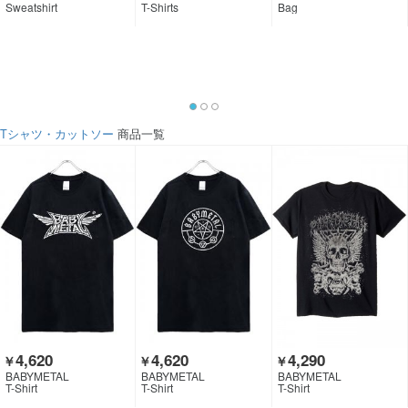
Sweatshirt
T-Shirts
Bag
Tシャツ・カットソー
商品一覧
4,620
4,620
4,290
￥
￥
￥
BABYMETAL
BABYMETAL
BABYMETAL
T-Shirt
T-Shirt
T-Shirt