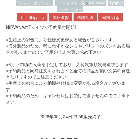
Tシャツ・カットソー
アーティスト一覧
>
NIRVANA
予約商品
バンドTシャツ
Int'l Shipping
国际送货
國際配送
국제 배송
NIRVANAのTシャツが予約受付開始!
※生産上の都合により仕様変更がある場合がございます。
※海外製品のため、稀にわずかなシミやプリントのズレがある場
合がありますのでご了承のうえお買い求め下さい
※6月下旬頃の入荷を予定しており、入荷次第順次発送致します。
※予約商品と同時注文をされますと全ての商品が揃い次第の発送
となりますのでご注意ください。
※生産上の都合により納期や仕様に変更がある場合がございま
す。
※予約商品のため、キャンセルはお受けできませんのでご了承下
さい。
2026年05月24日23:59販売終了