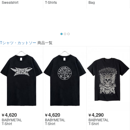
Sweatshirt
T-Shirts
Bag
Tシャツ・カットソー
商品一覧
4,620
4,620
4,290
￥
￥
￥
BABYMETAL
BABYMETAL
BABYMETAL
T-Shirt
T-Shirt
T-Shirt