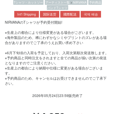
Tシャツ・カットソー
アーティスト一覧
>
NIRVANA
予約商品
バンドTシャツ
Int'l Shipping
国际送货
國際配送
국제 배송
NIRVANAのTシャツが予約受付開始!
※生産上の都合により仕様変更がある場合がございます。
※海外製品のため、稀にわずかなシミやプリントのズレがある場
合がありますのでご了承のうえお買い求め下さい
※6月下旬頃の入荷を予定しており、入荷次第順次発送致します。
※予約商品と同時注文をされますと全ての商品が揃い次第の発送
となりますのでご注意ください。
※生産上の都合により納期や仕様に変更がある場合がございま
す。
※予約商品のため、キャンセルはお受けできませんのでご了承下
さい。
2026年05月24日23:59販売終了