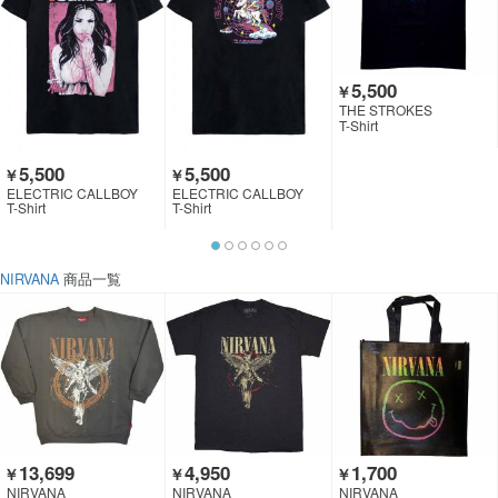
5,500
￥
THE STROKES
T-Shirt
5,500
5,500
￥
￥
ELECTRIC CALLBOY
ELECTRIC CALLBOY
T-Shirt
T-Shirt
NIRVANA
商品一覧
13,699
4,950
1,700
￥
￥
￥
NIRVANA
NIRVANA
NIRVANA