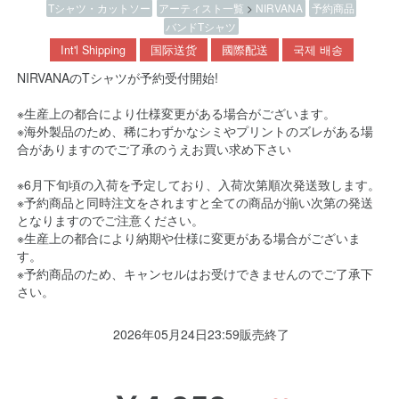
Tシャツ・カットソー
アーティスト一覧
>
NIRVANA
予約商品
バンドTシャツ
Int'l Shipping
国际送货
國際配送
국제 배송
NIRVANAのTシャツが予約受付開始!
※生産上の都合により仕様変更がある場合がございます。
※海外製品のため、稀にわずかなシミやプリントのズレがある場
合がありますのでご了承のうえお買い求め下さい
※6月下旬頃の入荷を予定しており、入荷次第順次発送致します。
※予約商品と同時注文をされますと全ての商品が揃い次第の発送
となりますのでご注意ください。
※生産上の都合により納期や仕様に変更がある場合がございま
す。
※予約商品のため、キャンセルはお受けできませんのでご了承下
さい。
2026年05月24日23:59販売終了