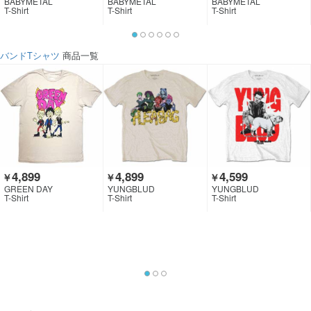
BABYMETAL
BABYMETAL
BABYMETAL
T-Shirt
T-Shirt
T-Shirt
バンドTシャツ
商品一覧
4,899
4,899
4,599
￥
￥
￥
GREEN DAY
YUNGBLUD
YUNGBLUD
T-Shirt
T-Shirt
T-Shirt