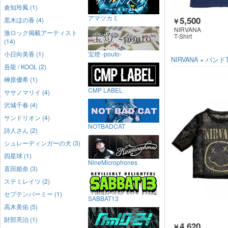
倉知玲鳳 (1)
アマツカミ
5,500
黒木ほの香 (4)
￥
NIRVANA
激ロック掲載アーティスト
T-Shirt
(14)
小日向美香 (1)
宝燈 -pouto-
NIRVANA
×
バンド
吾龍 / KOOL (2)
榊原優希 (1)
CMP LABEL
ササノマリイ (4)
沢城千春 (4)
サンドリオン (4)
NOTBADCAT
詩人さん (2)
シュレーディンガーの犬 (3)
四星球 (1)
NineMicrophones
直田姫奈 (3)
ステミレイツ (2)
セプテンバーミー (1)
SABBAT13
高木美佑 (5)
財部亮治 (1)
4,620
￥