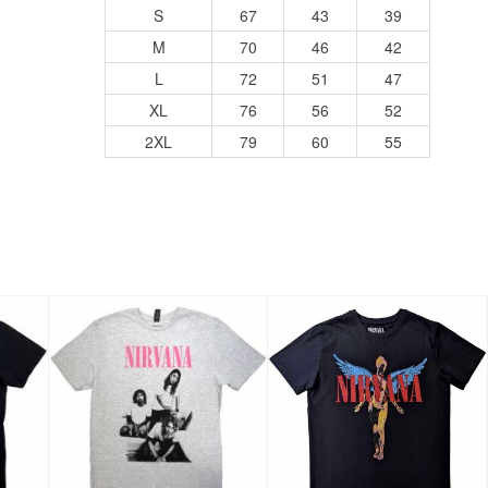
S
67
43
39
M
70
46
42
L
72
51
47
XL
76
56
52
2XL
79
60
55