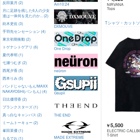
反田葉月 (2)
Am10:24
NIRVANA
Tops
月に足跡を残した6人の少女
達は一体何を見たのか... (2)
Tシャツ・カット
紡木吏佐 (3)
DXMOUVE
手羽先センセーション (4)
東京初期衝動 (2)
トゲナシトゲアリ (6)
One Drop
夏代孝明 (1)
七瀬つむぎ (2)
西尾夕香 (5)
neüron
西本りみ (5)
バンドじゃないもん!MAXX
NAKAYOSHI(バンもん) (4)
Gsupii
日比優理香 (2)
プランクスターズ (1)
真っ白なキャンバス (2)
THE END
ミームトーキョー (2)
5,500
￥
峯田茉優 (1)
ELECTRIC CALLB
T-Shirt
MADE EXTREME
もるでお (1)