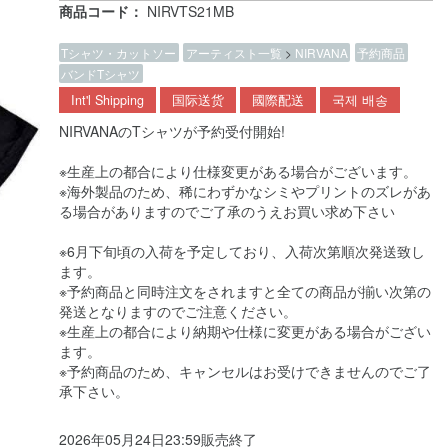
商品コード：
NIRVTS21MB
Tシャツ・カットソー
アーティスト一覧
>
NIRVANA
予約商品
バンドTシャツ
Int'l Shipping
国际送货
國際配送
국제 배송
NIRVANAのTシャツが予約受付開始!
※生産上の都合により仕様変更がある場合がございます。
※海外製品のため、稀にわずかなシミやプリントのズレがあ
る場合がありますのでご了承のうえお買い求め下さい
※6月下旬頃の入荷を予定しており、入荷次第順次発送致し
ます。
※予約商品と同時注文をされますと全ての商品が揃い次第の
発送となりますのでご注意ください。
※生産上の都合により納期や仕様に変更がある場合がござい
ます。
※予約商品のため、キャンセルはお受けできませんのでご了
承下さい。
2026年05月24日23:59販売終了