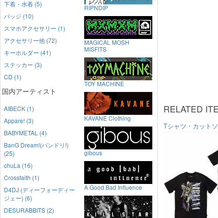
下着・水着 (5)
RIPNDIP
バッジ (10)
スマホアクセサリー (1)
アクセサリー他 (72)
MAGICAL MOSH
MISFITS
キーホルダー (41)
ステッカー (3)
CD (1)
TOY MACHINE
国内アーティスト
RELATED IT
AIBECK (1)
KAVANE Clothing
Appare! (3)
Tシャツ・カット
BABYMETAL (4)
BanG Dream!(バンドリ!)
gibous
(25)
chuLa (16)
Crossfaith (1)
A Good Bad Influence
D4DJ (ディーフォーディー
ジェー) (6)
DESURABBITS (2)