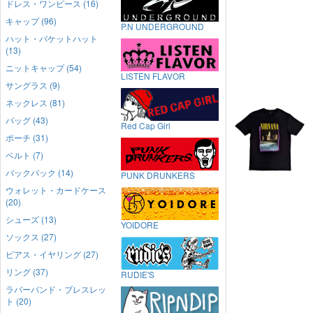
ドレス・ワンピース (16)
キャップ (96)
P.N UNDERGROUND
ハット・バケットハット
(13)
ニットキャップ (54)
LISTEN FLAVOR
サングラス (9)
ネックレス (81)
バッグ (43)
Red Cap Girl
ポーチ (31)
ベルト (7)
バックパック (14)
PUNK DRUNKERS
ウォレット・カードケース
(20)
シューズ (13)
YOIDORE
ソックス (27)
ピアス・イヤリング (27)
リング (37)
RUDIE'S
ラバーバンド・ブレスレッ
ト (20)