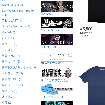
SOMOSOMO (2)
Survive Said The Prophet
Abyssea
(14)
This is LAST (1)
Unlucky Morpheus (2)
5,500
￥
Artemis Classic
UtaGe! (2)
NIRVANA
T-Shirt
ZOCX (1)
青空フミ (2)
Artemis Kings
あらき (2)
飯田ヒカル (4)
伊駒ゆりえ (2)
TRAVAS TOKYO
伊東歌詞太郎×タラチオ (3)
エルフリーデ (3)
神尾晋一郎 (6)
さいこぱすぴすたちお。
神薙ラビッツ (2)
希水しお (2)
木下百花 (2)
SLEEPING TABLET
空亜 (2)