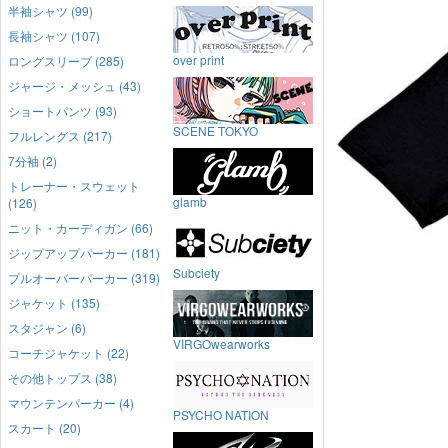
半袖シャツ (99)
長袖シャツ (107)
over print
ロングスリーブ (285)
ジャージ・メッシュ (43)
ショートパンツ (93)
SCENE TOKYO
フルレングス (217)
7分袖 (2)
トレーナー・スウェット
glamb
(126)
ニット・カーディガン (66)
ジップアップパーカー (181)
Subciety
プルオーバーパーカー (319)
ジャケット (135)
スタジャン (6)
VIRGOwearworks
コーチジャケット (22)
その他トップス (38)
マウンテンパーカー (4)
PSYCHO NATION
スカート (20)