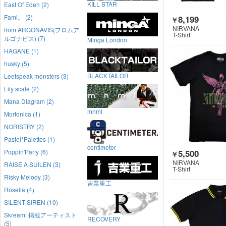
KILL STAR
East Of Eden (2)
Fami。 (2)
8,199
￥
NIRVANA
from ARGONAVIS(フロムア
T-Shirt
ルゴナビス) (7)
Minga London
HAGANE (1)
husky (5)
BLACKTAILOR
Leetspeak monsters (3)
Lily scale (2)
Mana Diagram (2)
mnml
Morfonica (1)
NORISTRY (2)
Pastel*Palettes (1)
centimeter
5,500
Poppin'Party (6)
￥
NIRVANA
RAISE A SUILEN (3)
T-Shirt
Risky Melody (3)
吉業重工
Roselia (4)
SILENT SIREN (10)
Skream! 掲載アーティスト
RECOVERY
(5)