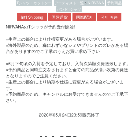
Tシャツ・カットソー
アーティスト一覧
>
NIRVANA
予約商品
バンドTシャツ
Int'l Shipping
国际送货
國際配送
국제 배송
NIRVANAのTシャツが予約受付開始!
※生産上の都合により仕様変更がある場合がございます。
※海外製品のため、稀にわずかなシミやプリントのズレがある場
合がありますのでご了承のうえお買い求め下さい
※6月下旬頃の入荷を予定しており、入荷次第順次発送致します。
※予約商品と同時注文をされますと全ての商品が揃い次第の発送
となりますのでご注意ください。
※生産上の都合により納期や仕様に変更がある場合がございま
す。
※予約商品のため、キャンセルはお受けできませんのでご了承下
さい。
2026年05月24日23:59販売終了