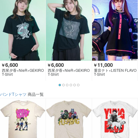
6,600
6,600
11,000
￥
￥
￥
西尾夕香×NieR×GEKIRO
西尾夕香×NieR×GEKIRO
重音テト×LISTEN FLAVO
CK CLOTHING
CK CLOTHING
R
T-Shirt
T-Shirt
T-Shirt
バンドTシャツ
商品一覧