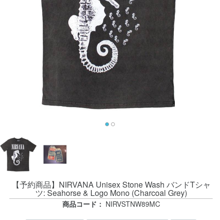
【予約商品】NIRVANA Unisex Stone Wash バンドTシャ
ツ: Seahorse & Logo Mono (Charcoal Grey)
商品コード：
NIRVSTNW89MC