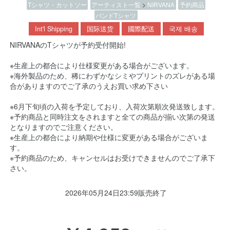
Tシャツ・カットソー
アーティスト一覧
>
NIRVANA
予約商品
バンドTシャツ
Int'l Shipping
国际送货
國際配送
국제 배송
NIRVANAのTシャツが予約受付開始!
※生産上の都合により仕様変更がある場合がございます。
※海外製品のため、稀にわずかなシミやプリントのズレがある場
合がありますのでご了承のうえお買い求め下さい
※6月下旬頃の入荷を予定しており、入荷次第順次発送致します。
※予約商品と同時注文をされますと全ての商品が揃い次第の発送
となりますのでご注意ください。
※生産上の都合により納期や仕様に変更がある場合がございま
す。
※予約商品のため、キャンセルはお受けできませんのでご了承下
さい。
2026年05月24日23:59販売終了