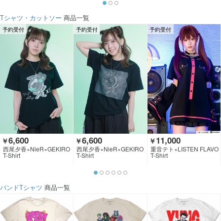
Tシャツ・カットソー
商品一覧
予約受付
予約受付
予約受付
6,600
6,600
11,000
￥
￥
￥
西尾夕香×NieR×GEKIRO
西尾夕香×NieR×GEKIRO
重音テト×LISTEN FLAVO
CK CLOTHING
CK CLOTHING
R
T-Shirt
T-Shirt
T-Shirt
バンドTシャツ
商品一覧