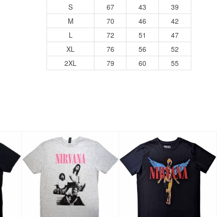
S
67
43
39
M
70
46
42
L
72
51
47
XL
76
56
52
2XL
79
60
55