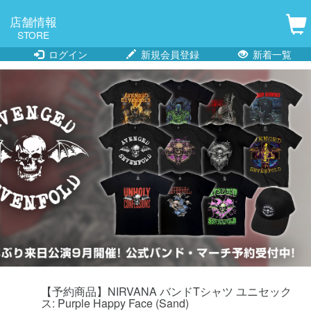
店舗情報
STORE
ログイン
新規会員登録
新着一覧
【予約商品】NIRVANA バンドTシャツ ユニセック
ス: Purple Happy Face (Sand)