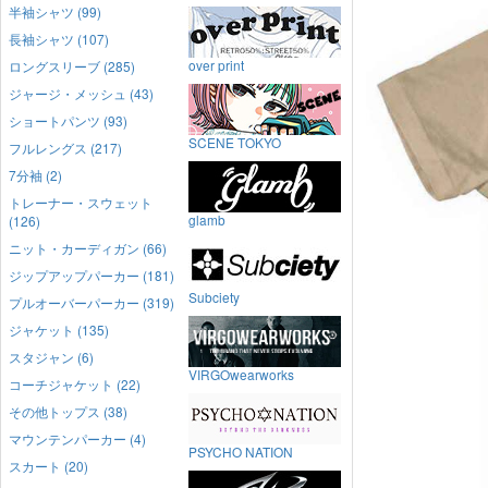
半袖シャツ (99)
長袖シャツ (107)
over print
ロングスリーブ (285)
ジャージ・メッシュ (43)
ショートパンツ (93)
SCENE TOKYO
フルレングス (217)
7分袖 (2)
トレーナー・スウェット
glamb
(126)
ニット・カーディガン (66)
ジップアップパーカー (181)
Subciety
プルオーバーパーカー (319)
ジャケット (135)
スタジャン (6)
VIRGOwearworks
コーチジャケット (22)
その他トップス (38)
マウンテンパーカー (4)
PSYCHO NATION
スカート (20)