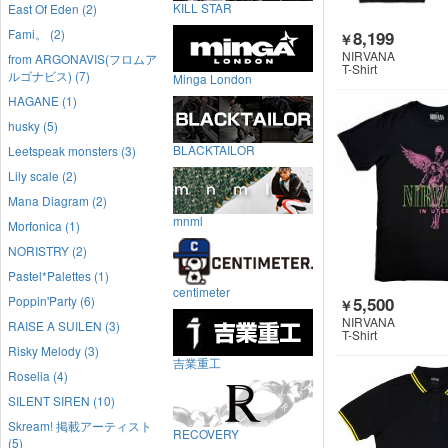
KILL STAR
East Of Eden (2)
Fami。 (2)
8,199
￥
NIRVANA
from ARGONAVIS(フロムア
T-Shirt
ルゴナビス) (7)
Minga London
HAGANE (1)
husky (5)
BLACKTAILOR
Leetspeak monsters (3)
Lily scale (2)
Mana Diagram (2)
mnml
Morfonica (1)
NORISTRY (2)
Pastel*Palettes (1)
centimeter
5,500
Poppin'Party (6)
￥
NIRVANA
RAISE A SUILEN (3)
T-Shirt
Risky Melody (3)
吉業重工
Roselia (4)
SILENT SIREN (10)
Skream! 掲載アーティスト
RECOVERY
(5)