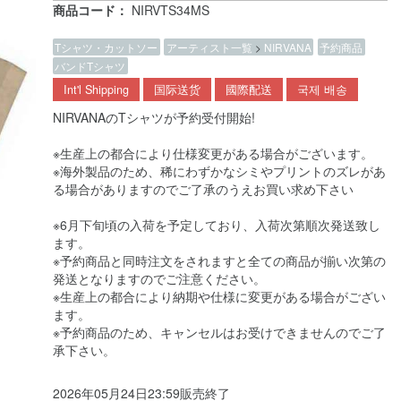
商品コード：
NIRVTS34MS
Tシャツ・カットソー
アーティスト一覧
>
NIRVANA
予約商品
バンドTシャツ
Int'l Shipping
国际送货
國際配送
국제 배송
NIRVANAのTシャツが予約受付開始!
※生産上の都合により仕様変更がある場合がございます。
※海外製品のため、稀にわずかなシミやプリントのズレがあ
る場合がありますのでご了承のうえお買い求め下さい
※6月下旬頃の入荷を予定しており、入荷次第順次発送致し
ます。
※予約商品と同時注文をされますと全ての商品が揃い次第の
発送となりますのでご注意ください。
※生産上の都合により納期や仕様に変更がある場合がござい
ます。
※予約商品のため、キャンセルはお受けできませんのでご了
承下さい。
2026年05月24日23:59販売終了