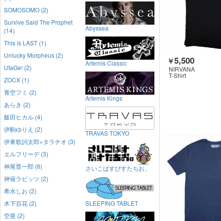
SOMOSOMO (2)
Survive Said The Prophet
Abyssea
(14)
This is LAST (1)
Unlucky Morpheus (2)
5,500
￥
Artemis Classic
UtaGe! (2)
NIRVANA
T-Shirt
ZOCX (1)
青空フミ (2)
Artemis Kings
あらき (2)
飯田ヒカル (4)
伊駒ゆりえ (2)
TRAVAS TOKYO
伊東歌詞太郎×タラチオ (3)
エルフリーデ (3)
神尾晋一郎 (6)
さいこぱすぴすたちお。
神薙ラビッツ (2)
希水しお (2)
木下百花 (2)
SLEEPING TABLET
空亜 (2)