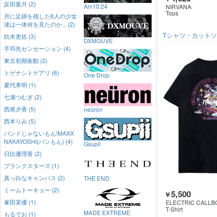
反田葉月 (2)
Am10:24
NIRVANA
Tops
月に足跡を残した6人の少女
達は一体何を見たのか... (2)
Tシャツ・カット
紡木吏佐 (3)
DXMOUVE
手羽先センセーション (4)
東京初期衝動 (2)
トゲナシトゲアリ (6)
One Drop
夏代孝明 (1)
七瀬つむぎ (2)
西尾夕香 (5)
neüron
西本りみ (5)
バンドじゃないもん!MAXX
NAKAYOSHI(バンもん) (4)
Gsupii
日比優理香 (2)
プランクスターズ (1)
真っ白なキャンバス (2)
THE END
ミームトーキョー (2)
5,500
￥
峯田茉優 (1)
ELECTRIC CALLB
T-Shirt
MADE EXTREME
もるでお (1)