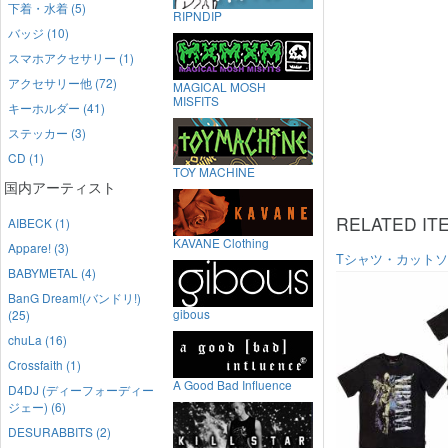
下着・水着 (5)
RIPNDIP
バッジ (10)
スマホアクセサリー (1)
アクセサリー他 (72)
MAGICAL MOSH
MISFITS
キーホルダー (41)
ステッカー (3)
CD (1)
TOY MACHINE
国内アーティスト
RELATED IT
AIBECK (1)
KAVANE Clothing
Appare! (3)
Tシャツ・カット
BABYMETAL (4)
BanG Dream!(バンドリ!)
gibous
(25)
chuLa (16)
Crossfaith (1)
A Good Bad Influence
D4DJ (ディーフォーディー
ジェー) (6)
DESURABBITS (2)