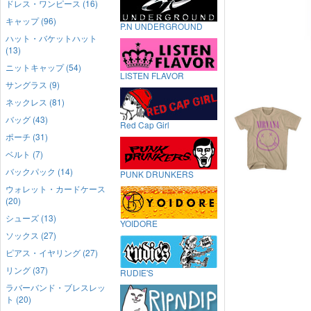
ドレス・ワンピース (16)
キャップ (96)
P.N UNDERGROUND
ハット・バケットハット
(13)
ニットキャップ (54)
LISTEN FLAVOR
サングラス (9)
ネックレス (81)
バッグ (43)
Red Cap Girl
ポーチ (31)
ベルト (7)
バックパック (14)
PUNK DRUNKERS
ウォレット・カードケース
(20)
シューズ (13)
YOIDORE
ソックス (27)
ピアス・イヤリング (27)
リング (37)
RUDIE'S
ラバーバンド・ブレスレッ
ト (20)