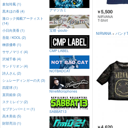
倉知玲鳳 (1)
アマツカミ
5,500
黒木ほの香 (4)
￥
NIRVANA
激ロック掲載アーティスト
T-Shirt
(14)
小日向美香 (1)
宝燈 -pouto-
NIRVANA
×
バンド
吾龍 / KOOL (2)
榊原優希 (1)
CMP LABEL
ササノマリイ (4)
沢城千春 (4)
サンドリオン (4)
NOTBADCAT
詩人さん (2)
シュレーディンガーの犬 (3)
四星球 (1)
NineMicrophones
直田姫奈 (3)
ステミレイツ (2)
セプテンバーミー (1)
SABBAT13
高木美佑 (5)
財部亮治 (1)
4,620
￥