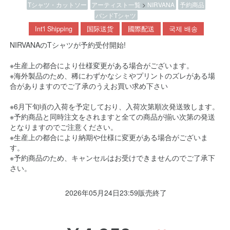
Tシャツ・カットソー
アーティスト一覧
>
NIRVANA
予約商品
バンドTシャツ
Int'l Shipping
国际送货
國際配送
국제 배송
NIRVANAのTシャツが予約受付開始!
※生産上の都合により仕様変更がある場合がございます。
※海外製品のため、稀にわずかなシミやプリントのズレがある場
合がありますのでご了承のうえお買い求め下さい
※6月下旬頃の入荷を予定しており、入荷次第順次発送致します。
※予約商品と同時注文をされますと全ての商品が揃い次第の発送
となりますのでご注意ください。
※生産上の都合により納期や仕様に変更がある場合がございま
す。
※予約商品のため、キャンセルはお受けできませんのでご了承下
さい。
2026年05月24日23:59販売終了