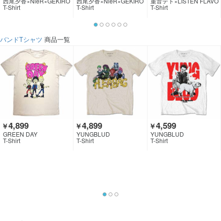
西尾夕香×NieR×GEKIRO
西尾夕香×NieR×GEKIRO
重音テト×LISTEN FLAVO
CK CLOTHING
CK CLOTHING
R
T-Shirt
T-Shirt
T-Shirt
バンドTシャツ
商品一覧
4,899
4,899
4,599
￥
￥
￥
GREEN DAY
YUNGBLUD
YUNGBLUD
T-Shirt
T-Shirt
T-Shirt