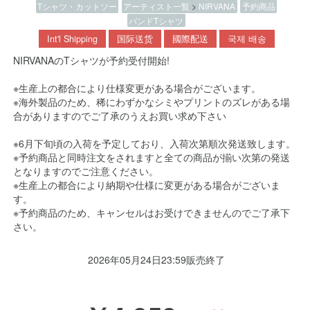
Tシャツ・カットソー
アーティスト一覧
>
NIRVANA
予約商品
バンドTシャツ
Int'l Shipping
国际送货
國際配送
국제 배송
NIRVANAのTシャツが予約受付開始!
※生産上の都合により仕様変更がある場合がございます。
※海外製品のため、稀にわずかなシミやプリントのズレがある場
合がありますのでご了承のうえお買い求め下さい
※6月下旬頃の入荷を予定しており、入荷次第順次発送致します。
※予約商品と同時注文をされますと全ての商品が揃い次第の発送
となりますのでご注意ください。
※生産上の都合により納期や仕様に変更がある場合がございま
す。
※予約商品のため、キャンセルはお受けできませんのでご了承下
さい。
2026年05月24日23:59販売終了