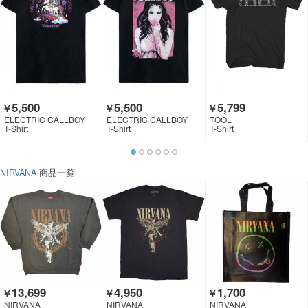
5,500
5,500
5,799
￥
￥
￥
ELECTRIC CALLBOY
ELECTRIC CALLBOY
TOOL
T-Shirt
T-Shirt
T-Shirt
NIRVANA
商品一覧
13,699
4,950
1,700
￥
￥
￥
NIRVANA
NIRVANA
NIRVANA