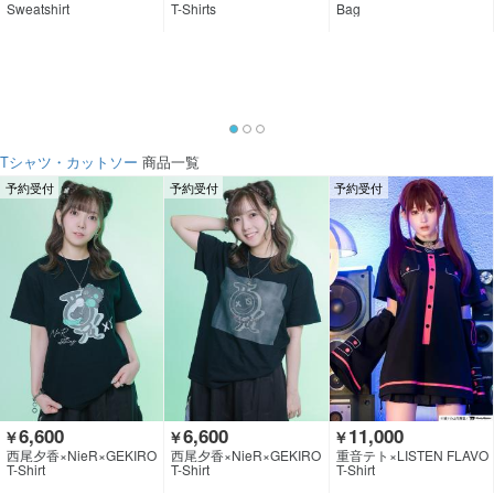
Sweatshirt
T-Shirts
Bag
Tシャツ・カットソー
商品一覧
予約受付
予約受付
予約受付
6,600
6,600
11,000
￥
￥
￥
西尾夕香×NieR×GEKIRO
西尾夕香×NieR×GEKIRO
重音テト×LISTEN FLAVO
CK CLOTHING
CK CLOTHING
R
T-Shirt
T-Shirt
T-Shirt