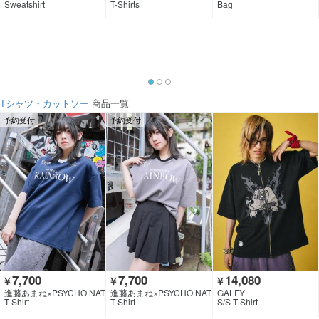
Sweatshirt
T-Shirts
Bag
Tシャツ・カットソー
商品一覧
予約受付
予約受付
7,700
7,700
14,080
￥
￥
￥
進藤あまね×PSYCHO NAT
進藤あまね×PSYCHO NAT
GALFY
ION×GEKIROCK CLOTHI
ION×GEKIROCK CLOTHI
T-Shirt
T-Shirt
S/S T-Shirt
NG
NG