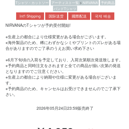
Tシャツ・カットソー
アーティスト一覧
>
NIRVANA
予約商品
バンドTシャツ
Int'l Shipping
国际送货
國際配送
국제 배송
NIRVANAのTシャツが予約受付開始!
※生産上の都合により仕様変更がある場合がございます。
※海外製品のため、稀にわずかなシミやプリントのズレがある場
合がありますのでご了承のうえお買い求め下さい
※6月下旬頃の入荷を予定しており、入荷次第順次発送致します。
※予約商品と同時注文をされますと全ての商品が揃い次第の発送
となりますのでご注意ください。
※生産上の都合により納期や仕様に変更がある場合がございま
す。
※予約商品のため、キャンセルはお受けできませんのでご了承下
さい。
2026年05月24日23:59販売終了