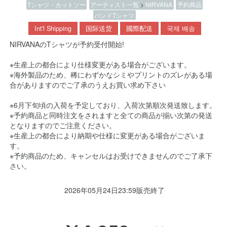
Tシャツ・カットソー
アーティスト一覧
>
NIRVANA
予約商品
バンドTシャツ
Int'l Shipping
国际送货
國際配送
국제 배송
NIRVANAのTシャツが予約受付開始!
※生産上の都合により仕様変更がある場合がございます。
※海外製品のため、稀にわずかなシミやプリントのズレがある場
合がありますのでご了承のうえお買い求め下さい
※6月下旬頃の入荷を予定しており、入荷次第順次発送致します。
※予約商品と同時注文をされますと全ての商品が揃い次第の発送
となりますのでご注意ください。
※生産上の都合により納期や仕様に変更がある場合がございま
す。
※予約商品のため、キャンセルはお受けできませんのでご了承下
さい。
2026年05月24日23:59販売終了