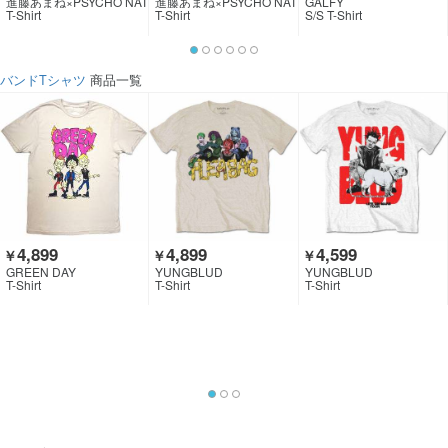
進藤あまね×PSYCHO NAT
進藤あまね×PSYCHO NAT
GALFY
ION×GEKIROCK CLOTHI
ION×GEKIROCK CLOTHI
T-Shirt
T-Shirt
S/S T-Shirt
NG
NG
バンドTシャツ
商品一覧
4,899
4,899
4,599
￥
￥
￥
GREEN DAY
YUNGBLUD
YUNGBLUD
T-Shirt
T-Shirt
T-Shirt