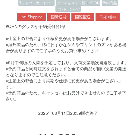
Tシャツ・カットソー
アーティスト一覧
>
KORN
予約商品
バンドTシャツ
Int'l Shipping
国际送货
國際配送
국제 배송
KORNのグッズが予約受付開始!
※生産上の都合により仕様変更がある場合がございます。
※海外製品のため、稀にわずかなシミやプリントのズレがある場
合がありますのでご了承のうえお買い求め下さい
※9月中旬頃の入荷を予定しており、入荷次第順次発送致します。
※予約商品と同時注文をされますと全ての商品が揃い次第の発送
となりますのでご注意ください。
※生産上の都合により納期や仕様に変更がある場合がございま
す。
※予約商品のため、キャンセルはお受けできませんのでご了承下
さい。
2025年08月11日23:59販売終了