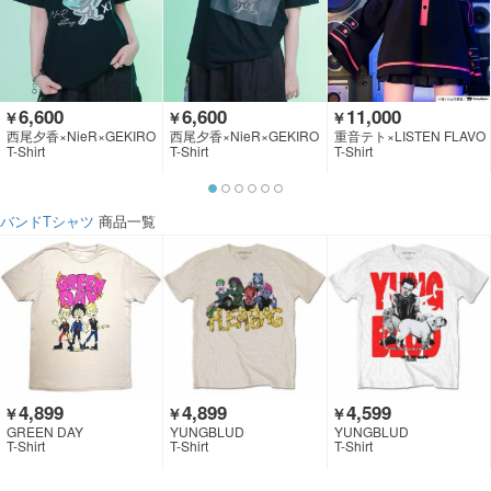
6,600
6,600
11,000
￥
￥
￥
西尾夕香×NieR×GEKIRO
西尾夕香×NieR×GEKIRO
重音テト×LISTEN FLAVO
CK CLOTHING
CK CLOTHING
R
T-Shirt
T-Shirt
T-Shirt
バンドTシャツ
商品一覧
4,899
4,899
4,599
￥
￥
￥
GREEN DAY
YUNGBLUD
YUNGBLUD
T-Shirt
T-Shirt
T-Shirt