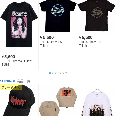
5,500
5,500
￥
￥
THE STROKES
THE STROKES
T-Shirt
T-Shirt
5,500
￥
ELECTRIC CALLBOY
T-Shirt
SLIPKNOT
商品一覧
フリー 残り1点