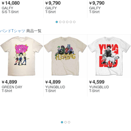
14,080
9,790
9,790
￥
￥
￥
GALFY
GALFY
GALFY
S/S T-Shirt
T-Shirt
T-Shirt
バンドTシャツ
商品一覧
4,899
4,899
4,599
￥
￥
￥
GREEN DAY
YUNGBLUD
YUNGBLUD
T-Shirt
T-Shirt
T-Shirt