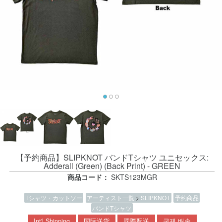
【予約商品】SLIPKNOT バンドTシャツ ユニセックス:
Adderall (Green) (Back Print) - GREEN
商品コード：
SKTS123MGR
Tシャツ・カットソー
アーティスト一覧
>
SLIPKNOT
予約商品
バンドTシャツ
Int'l Shipping
国际送货
國際配送
국제 배송