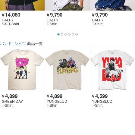
14,080
9,790
9,790
￥
￥
￥
GALFY
GALFY
GALFY
S/S T-Shirt
T-Shirt
T-Shirt
バンドTシャツ
商品一覧
4,899
4,899
4,599
￥
￥
￥
GREEN DAY
YUNGBLUD
YUNGBLUD
T-Shirt
T-Shirt
T-Shirt