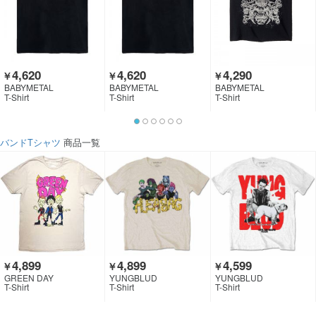
4,620
4,620
4,290
￥
￥
￥
BABYMETAL
BABYMETAL
BABYMETAL
T-Shirt
T-Shirt
T-Shirt
バンドTシャツ
商品一覧
4,899
4,899
4,599
￥
￥
￥
GREEN DAY
YUNGBLUD
YUNGBLUD
T-Shirt
T-Shirt
T-Shirt