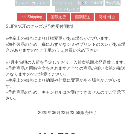
Tシャツ・カットソー
アーティスト一覧
>
SLIPKNOT
予約商品
バンドTシャツ
Int'l Shipping
国际送货
國際配送
국제 배송
SLIPKNOTのグッズが予約受付開始!
※生産上の都合により仕様変更がある場合がございます。
※海外製品のため、稀にわずかなシミやプリントのズレがある場
合がありますのでご了承のうえお買い求め下さい
※7月中旬頃の入荷を予定しており、入荷次第順次発送致します。
※予約商品と同時注文をされますと全ての商品が揃い次第の発送
となりますのでご注意ください。
※生産上の都合により納期や仕様に変更がある場合がございま
す。
※予約商品のため、キャンセルはお受けできませんのでご了承下
さい。
2025年06月23日23:59販売終了